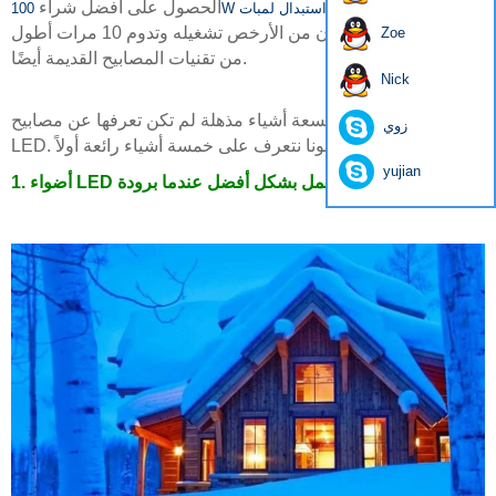
مقابل أقل من
الحصول على أفضل شراء
100W استبدال لمبات LED
10 دولارات ، وسيكون من الأرخص تشغيله وتدوم 10 مرات أطول
Zoe
من تقنيات المصابيح القديمة أيضًا.
Nick
اقرأ أدناه للعثور على تسعة أشياء مذهلة لم تكن تعرفها عن مصابيح
زوي
LED. اليوم دعونا نتعرف على خمسة أشياء رائعة أولاً.
yujian
1. أضواء LED تعمل بشكل أفضل عندما برودة.