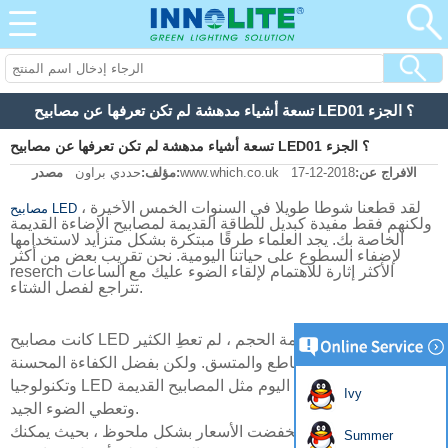
تسعة أشياء مدهشة لم تكن تعرفها عن مصابيح LED؟ الجزء 01
تسعة أشياء مدهشة لم تكن تعرفها عن مصابيح LED؟ الجزء 01
الافراج عن:
2018-12-17
www.which.co.uk
مصدر:
مؤلف:
حددي براون
لقد قطعنا شوطا طويلا في السنوات الخمس الأخيرة ،
مصابيح LED
ولكنهم فقط مفيدة كبديل للطاقة القديمة لمصابيح الإضاءة القديمة
الخاصة بك. يجد العلماء طرقًا مبتكرة بشكل متزايد لاستخدامها
لإضفاء السطوع على حياتنا اليومية. نحن تقريب بعض من أكثر
reserch الأكثر إثارة للاهتمام لإلقاء الضوء عليك مع الساعات
تتراجع لفصل الشتاء.
كانت مصابيح LED المبكرة توسعية ، ضخمة الحجم ، لم تعطِ الكثير
من الضوء الساطع والمتسق. ولكن بفضل الكفاءة المحسنة
وتكنولوجيا LED الفتيلية ، تبدو المصابيح اليوم مثل المصابيح القديمة
Ivy
وتعطي الضوء الجيد.
ما هو أكثر من ذلك ، انخفضت الأسعار بشكل ملحوظ ، بحيث يمكنك
Summer