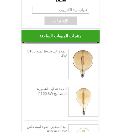
الجديدة
منتجات المبيعات الساخنة
عملاق ليد خيوط لمبة G180
4W
العملاقة ليد الشعيرة
المصابيح P160 8W
ليد الشعيرة ضوء لمبة غلس
A19 A60 7W