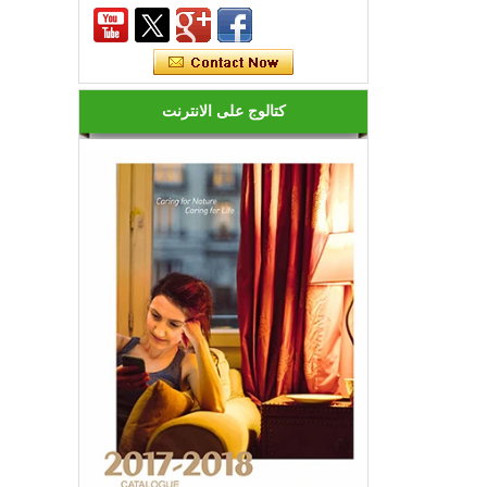
كم عدد أنواع أضواء ليد؟
الصمام متنوعة، في الشكل واللون
والسطوع والطاقة وغيرها من جوانب
مختلفة، من جهة للمستهلك جلبت المزيد
من الخيارات، ولكن على ...
كتالوج على الانترنت
كيفية اختيار إضاءة ليد جيدة؟
1. ليد سطوع مختلفة، والثمن هو مختلف.
يجب أن تكون المصابيح ل ليد ليد الفئة
الأولى من ا...
هل المصابيح ليد كفاءة في استخدام
الطاقة؟
ليس فقط هذا! في الواقع، قد عثرة الأخيرة
في شعبي تجعلك تعتقد أن هذه المصابيح
كفاءة ف...