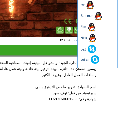
Ivy
Summer
Zoe
4
3
2
1
Nick
منزل، بيت
>
شهادات
>
BSCI
زوي
BSCI
yujian
بالإضافة إلى إدارة الجودة والشواغل البيئية، إنوتك الصناعية المح
(بسي) لضمان هذا. تلتزم الهيئة بتوفير بيئة عادلة وبيئة عمل عا
وساعات العمل العادل، وغيرها الكثير.
اسم الشهادة: تقرير ملخص التدقيق بسي
سيرتيفيتد من قبل: توف سود
شهادة رقم: LCZC16060123E