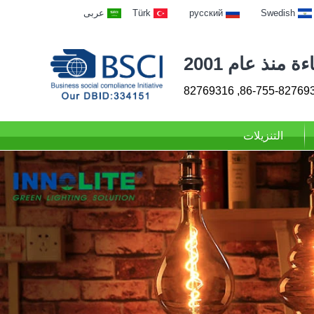
Swedish
русский
Türk
عربى
 منذ عام 2001
86-755-82769313, 827
التنزيلات