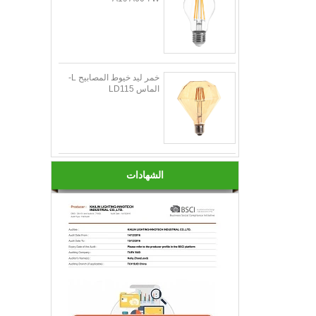
خمر ليد خيوط المصابيح L-
الماس LD115
الشهادات