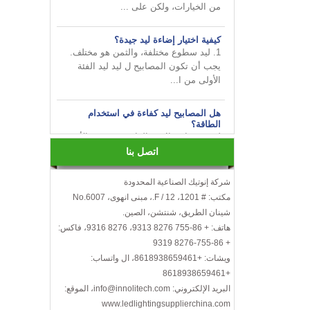
كيفية اختيار إضاءة ليد جيدة؟
1. ليد سطوع مختلفة، والثمن هو مختلف.
يجب أن تكون المصابيح ل ليد ليد الفئة
الأولى من ا...
هل المصابيح ليد كفاءة في استخدام
الطاقة؟
ليس فقط هذا! في الواقع، قد عثرة الأخيرة
في شعبي تجعلك تعتقد أن هذه المصابيح
كفاءة ف...
اتصل بنا
قم بإضفاء البهجة على أعمالك من
شركة إنوتيك الصناعية المحدودة
INNOTECH في معرض الإضاءة الدولي
مكتب: # 1201، 12 / F.، مبنى انهوى، No.6007
2024 HK
شينان الطريق، شنتشن، الصين.
هاتف: + 86-755 8276 9313، 8276 9316، فاكس:
كيفية اختيار لمبات ليد؟
+ 86-755-8276 9319
إليك بعض الأشياء التي يجب أخذها في
ويشات: +8618938659461، ال واتساب:
الاعتبار عند اختيار مصابيح ليد ...
+8618938659461
الكفاءة، درجة حرارة اللون، عرض الألوان،
خرج الحرارة، العمر، الخ.
البريد الإلكتروني: info@innolitech.com، الموقع:
www.ledlightingsupplierchina.com