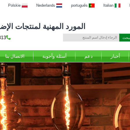
Polskie
Nederlands
português
Italian
المورد المهنية لمنتجات الإضاءة
69316
أخبار
دعم
أسئلة وأجوبة
الاتصال بنا