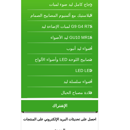
زجاج كامل ليد ضوء لمبات
البلاستيك مع ألمنيوم المصابيح الصمام
G9 G4 R7S لمبات الإضاءة ليد
GU10 MR16 ليد الأضواء
أضواء ليد أنبوب
مصابيح اللوحة LED وأضواء الألواح
LED LED
أضواء سلسلة ليد
قلادة مصباح الحبال
الإشتراك
احصل على تحديثات البريد الإلكتروني على المنتجات