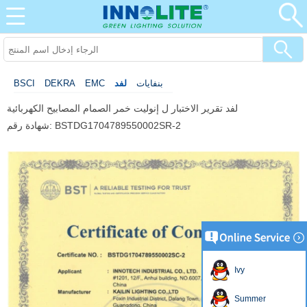
بنفايات
لفد
EMC
DEKRA
BSCI
لفد تقرير الاختبار ل إنوليت خمر الصمام المصابيح الكهربائية
شهادة رقم: BSTDG1704789550002SR-2
Ivy
Summer