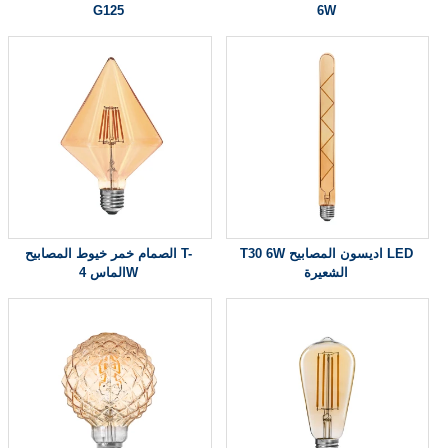
G125
6W
T30 6W اديسون المصابيح LED
الصمام خمر خيوط المصابيح T-
الشعيرة
الماس 4W