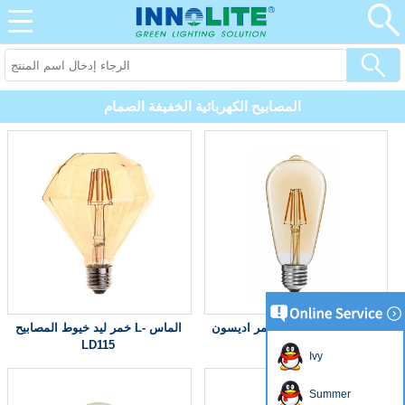
المصابيح الكهربائية الخفيفة الصمام
خمر اديسون ST64 4W LED لمبة
خمر ليد خيوط المصابيح L- الماس
LD115
Ivy
Summer