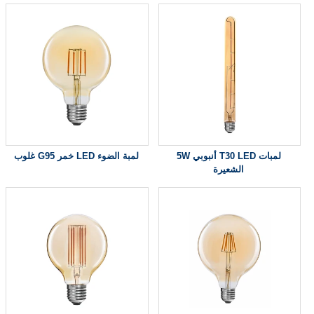
5W أنبوبي T30 LED لمبات
غلوب G95 خمر LED لمبة الضوء
الشعيرة