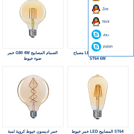
Zoe
Nick
زوي
yujian
مصباح LED كلاسيكي Edsion
خمر G80 4W الصمام المصابيح
ST64 6W
ضوء خيوط
خمر خيوط LED المصابيح ST64
خمر اديسون خيوط كروية لمبة