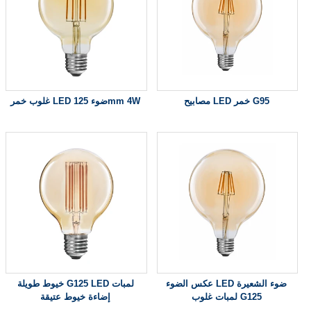
مصابيح LED خمر G95
غلوب خمر LED ضوء 125mm 4W
عكس الضوء LED ضوء الشعيرة
خيوط طويلة G125 LED لمبات
لمبات غلوب G125
إضاءة خيوط عتيقة