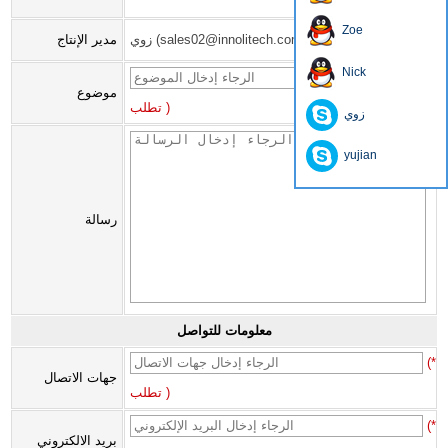
Zoe
زوي (sales02@innolitech.com)
مدير الإنتاج
Nick
(*
موضوع
تطلب )
زوي
yujian
رسالة
معلومات للتواصل
(*
جهات الاتصال
تطلب )
(*
بريد الالكتروني