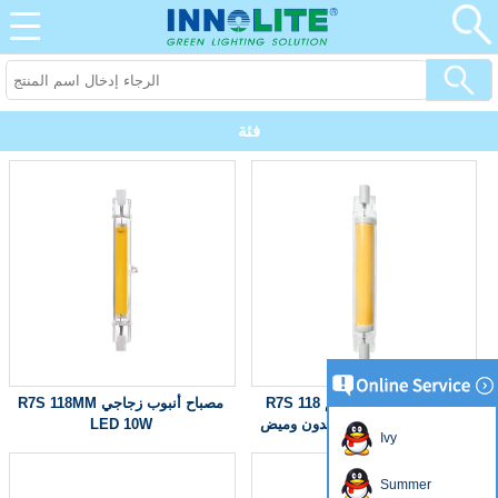
فئة
R7S 118 مم LED مصباح أنبوبي
R7S 118MM مصباح أنبوب زجاجي
زجاجي 10 وات خافت بدون وميض
LED 10W
Ivy
Summer