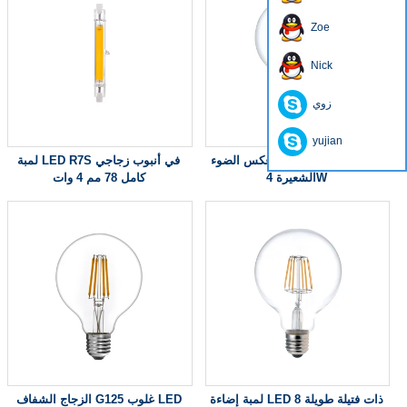
Zoe
Nick
زوي
yujian
عكس الضوء LED G125 لمبة ضوء
لمبة LED R7S في أنبوب زجاجي
الشعيرة 4W
كامل 78 مم 4 وات
لمبة إضاءة LED ذات فتيلة طويلة 8
الزجاج الشفاف G125 غلوب LED