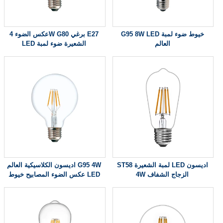
G95 8W LED خيوط ضوء لمبة
عكس الضوء 4W G80 برغي E27
العالم
LED الشعيرة ضوء لمبة
ST58 لمبة الشعيرة LED اديسون
اديسون الكلاسيكية العالم G95 4W
4W الزجاج الشفاف
عكس الضوء المصابيح خيوط LED