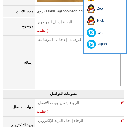
Zoe
زوي (sales02@innolitech.com)
مدير الإنتاج
Nick
(*
موضوع
تطلب )
زوي
yujian
رسالة
معلومات للتواصل
(*
جهات الاتصال
تطلب )
(*
بريد الالكتروني