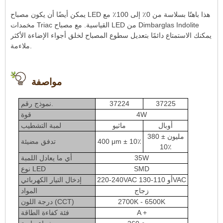
يمكن أيضًا أن يكون مصباح LED هذا باهتًا بسلاسة من 0٪ إلى 100٪ مع
مخمدات Triac القياسية. مع مصباح LED من Dimbarglas Indolite
يمكنك الاستمتاع دائمًا بتعديل سطوع المصباح لخلق أجواء الإضاءة الأكثر
ملاءمة.
مواصفة
37225
37224
نموذج رقم.
4W
قوة
أوبال
ماثيو
لمبة التشطيب
380 مليون ±
400 μm ± 10٪
تدفق مضيئة
10٪
35W
أي ما يعادل اللمبة
SMD
نوع LED
220-240VAC أو 110-130VAC
إدخال التيار الكهربائي
زجاج
المواد
2700K - 6500K
درجة اللون (CCT)
A +
فئة كفاءة الطاقة