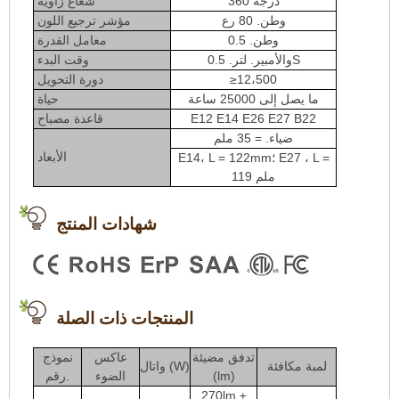
360 درجة
شعاع زاوية
وطن. 80 رع
مؤشر ترجيع اللون
وطن. 0.5
معامل القدرة
والأمبير. لتر. 0.5S
وقت البدء
≥12،500
دورة التحويل
ما يصل إلى 25000 ساعة
حياة
E12 E14 E26 E27 B22
قاعدة مصباح
ضياء. = 35 ملم
الأبعاد
E14، L = 122mm؛ E27 ، L =
119 ملم
شهادات المنتج
المنتجات ذات الصلة
تدفق مضيئة
عاكس
نموذج
لمبة مكافئة
واتال (W)
(lm)
الضوء
رقم.
270lm ±