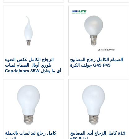
الإضاءة LED الصين
الصمام الكامل زجاج المصابيح
الزجاج الكامل عكس الضوء
جولف الكرة G45 P45
بلوري أوبال الصمام لمبات
Candelabra 35W أي ما يعادل
كامل الزجاج أدى المصابيح a19
كامل زجاج ليد لمبات بالجملة
a60 8 واط
الصين