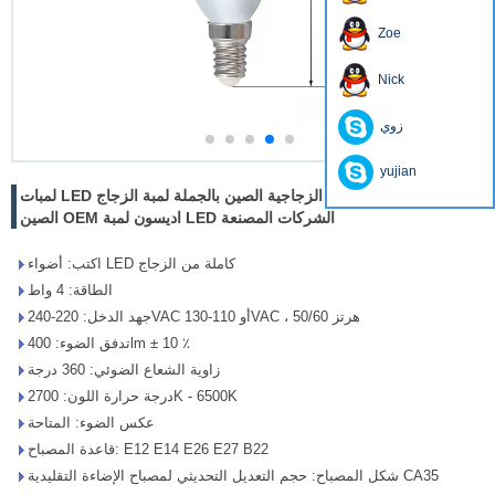
Zoe
Nick
زوي
yujian
لمبات LED الزجاجية الصين بالجملة لمبة الزجاج LED الكامل مصنعين
الصين OEM اديسون لمبة LED الشركات المصنعة
اكتب: أضواء LED كاملة من الزجاج
الطاقة: 4 واط
جهد الدخل: 220-240VAC أو 110-130VAC ، 50/60 هرتز
تدفق الضوء: 400lm ± 10 ٪
زاوية الشعاع الضوئي: 360 درجة
درجة حرارة اللون: 2700K - 6500K
عكس الضوء: المتاحة
قاعدة المصباح: E12 E14 E26 E27 B22
شكل المصباح: حجم التعديل التحديثي لمصباح الإضاءة التقليدية CA35