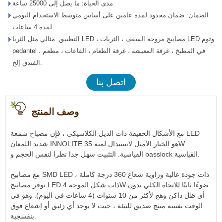
مدى الحياة: ما يصل إلى 25000 ساعة
الضمان: ضمان محدود لمدة عامين على أساس متوسط ​​الاستخدام اليومي
لمدة 4 ساعات
التطبيق: مثالي مثل الثريا LED ، مصابيح مروحة السقف ، الثريات LED وثوم
pedantel في المطبخ ، غرفة المعيشة ، غرفة الطعام ، القاعات ، مطعم ،
الفندق إلخ.
اتصل بنا
وصف المنتج
مع الأشكال الخفيفة ذات الذيل الكلاسيكي ، فإن مصباح شمعة LED
شديد اللمعان INNOLITE هو الخيار الأمثل لاستبدال لمبة 35W
القياسية. التثبيت سهل جدا نظرا لنفس الحجم و basslock القياسية.
مع مصابيح SMD LED ذات جودة عالية وزاوية شعاع 360 درجة كاملة ،
توفر مصابيح LED ذات شكل الموجة 4W ضوءًا ثابتًا للاتجاه الكلي بدون
أي ظل داكن وهج لأكثر من 10 سنوات (4 ساعات في اليوم). وهو في
الوقت نفسه منتج صديق للبيئة ، حيث لا يوجد أي زئبق أو إشعاع فوق
بنفسجية.