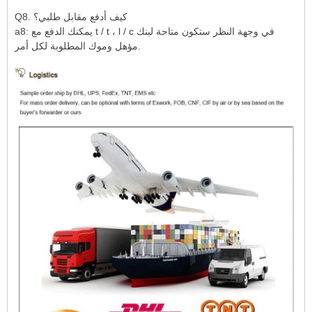
Q8. كيف أدفع مقابل طلبي؟
a8: يمكنك الدفع مع t / t ، l / c في وجهة النظر ستكون متاحة لبنك
مؤهل وموك المطلوبة لكل أمر.