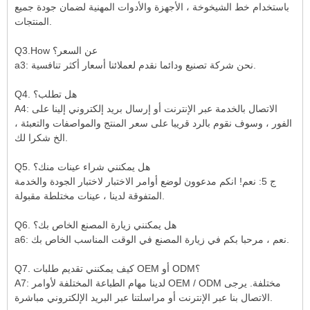
باستخدام خط الشيخوخة ، الأجهزة والأدوات المهنية لضمان جودة جميع
المنتجات.
Q3.How عن السعر؟
a3: نحن شركة تصنيع ودائما نقدم لعملائنا أسعار أكثر تنافسية.
Q4. هل تطلب؟
A4: الاتصال بالخدمة عبر الإنترنت أو إرسال بريد إلكتروني إلينا على
الفور ، وسوف نقوم بالرد قريبا على سعر المنتج والمواصفات والتعبئة ،
الخ شكرا لك.
Q5. هل يمكنني شراء عينات منك؟
ج 5: نعم! انكم مدعوون لوضع أوامر الاختبار لاختبار الجودة والخدمة
المتفوقة لدينا ، عينات مختلطة مقبولة.
Q6. هل يمكنني زيارة المصنع الخاص بك؟
a6: نعم ، مرحبا بكم في زيارة المصنع في الوقت المناسب الخاص بك.
Q7. كيف يمكنني تقديم طلبات OEM أو ODM؟
A7: لدينا مهام الطباعة المختلفة لأوامر OEM / ODM مختلفة. يرجى
الاتصال بنا عبر الإنترنت أو مراسلتنا عبر البريد الإلكتروني مباشرة.