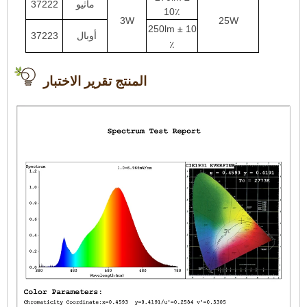
ماثيو
37222
10٪
3W
25W
250lm ± 10
أوبال
37223
٪
المنتج تقرير الاختبار