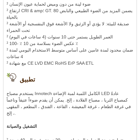
²
ضوء لينة من دون وميض لحماية عيون الإنسان
²
ارتفاع CRI & amp؛ GT. 80 يضمن المزيد من الضوء الطبيعي والنابض
بالحياة
²
صديقة للبيئة: لا يؤدي أو الزئبق ولا الأشعة فوق البنفسجية أو الأشعة
تحت الحمراء
²
العمر الطويل يستمر حتى 10 سنوات (4 ساعات في اليوم)
²
عكس الضوء بسلاسة من 10 ٪ -100 ٪
²
ضمان محدود لمدة عامين على أساس متوسط ​​الاستخدام اليومي لمدة
4 ساعات
²
مع شهادة CE LVD EMC RoHS ErP SAA ETL
تطبيق
يستخدم مصباح Innotech الكامل اللمبة لمبة الإضاءة LED عادةً
كمصباح الثريا ، مصباح القلادة ، إلخ. يمكن أن يقدم ضوءاً عتيقاً وناعماً
في غرفة الطعام ، غرفة المعيشة ، القاعة ، الفندق ، المطعم ، المقهى
، إلخ.
التشغيل والصيانة
²
تتراوح درجة الحرارة المحيطة من -20 درجة مئوية إلى 40 درجة