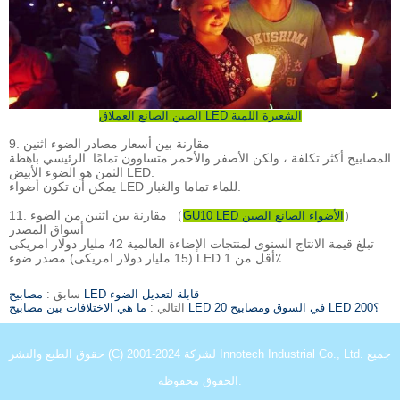
الصين الصانع العملاق LED الشعيرة اللمبة
9. مقارنة بين أسعار مصادر الضوء اثنين
المصابيح أكثر تكلفة ، ولكن الأصفر والأحمر متساوون تمامًا. الرئيسي باهظة
الثمن هو الضوء الأبيض LED.
يمكن أن تكون أضواء LED للماء تماما والغبار.
）
11. مقارنة بين اثنين من الضوء （
GU10 LED الأضواء الصانع الصين
أسواق المصدر
تبلغ قيمة الانتاج السنوى لمنتجات الإضاءة العالمية 42 مليار دولار امريكى
(15 مليار دولار امريكى) مصدر ضوء LED أقل من 1٪.
مصابيح LED قابلة لتعديل الضوء
سابق :
ما هي الاختلافات بين مصابيح LED 20 في السوق ومصابيح LED 200؟
التالي :
حقوق الطبع والنشر (C) 2001-2024 لشركة Innotech Industrial Co., Ltd. جميع
الحقوق محفوظة.