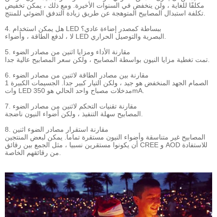
مكلفًا للغاية ، ولن ينخفض ​​في السنوات الأخيرة. ومع ذلك ، يمكن تخفيض
تكلفة استبدال المصابيح المتوهجة عن طريق زيادة التدفق الضوئي للمنتج.
4. هل يمكن استخدام LED ببساطة كمصدر إضاءة عادي؟
لا ، لدفع الطاقة ، وأضواء LED البصرية والتوصيل الحراري.
5. مقارنة الأداء ومزايا اثنين من مصادر الضوء
تمت تغطية مزايا النيون بواسطة المصابيح ، ولكن سعر المصابيح عالية جدا.
6. مقارنة بين مصادر الطاقة لاثنين من مصادر الضوء
الصمام الجهد المنخفض هو جيد ، ولكن التيار كبير جدا. الجسيمات الكبيرة 1
وات LED مدخلات مصباح واحد الحالي هو 350mA.
7. مقارنة تقنيات التحكم لاثنين من مصادر الضوء
المصابيح سهلة التنفيذ ، ولكن أضواء النيون ناضجة.
8. مقارنة استقرار مصادر الضوء اثنين
المصابيح غير متناسقة وأضواء النيون مستقرة تماما. يمكن لبعض المنتجين
أن يكونوا مستقرين نسبيا ، مثل الجمع بين رقائق CREE و AOD للاستفادة
من رقائقهم الخاصة.