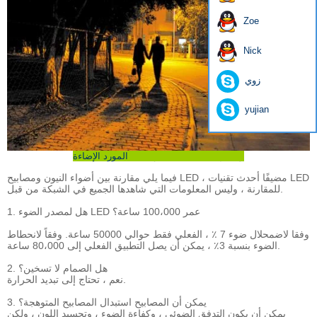
Zoe
Nick
زوي
yujian
المورد الإضاءة LED والشركة المصنعة الصين
فيما يلي مقارنة بين أضواء النيون ومصابيح LED ، مضيفًا أحدث تقنيات LED
للمقارنة ، وليس المعلومات التي شاهدها الجميع في الشبكة من قبل.
1. هل لمصدر الضوء LED عمر 100،000 ساعة؟
وفقا لاضمحلال ضوء 7 ٪ ، الفعلي فقط حوالي 50000 ساعة. وفقاً لانحطاط
الضوء بنسبة 3٪ ، يمكن أن يصل التطبيق الفعلي إلى 80،000 ساعة.
2. هل الصمام لا تسخين؟
نعم ، تحتاج إلى تبديد الحرارة.
3. يمكن أن المصابيح استبدال المصابيح المتوهجة؟
يمكن أن يكون التدفق الضوئي ، وكفاءة الضوء ، وتجسيد اللون ، ولكن