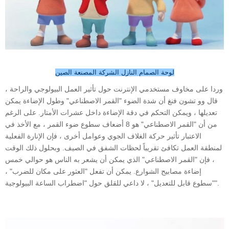
لوحة الصمام النازل الشركة المصنعة الصين
وردا على مخاوف مستخدمي الإنترنت حول تأثير العمل البيولوجي والراحة ،
قال وو تشون فنغ أن شدة الضوء "القمر الاصطناعي" وطول الإضاءة يمكن
تعديلها ، ويمكن التحكم في دقة الإضاءة داخل عشرات الأمتار. على الرغم
من أن "القمر الاصطناعي" هو 8 أضعاف سطوع ضوء القمر ، مع الأخذ في
الاعتبار تأثير حركة الغلاف الجوي وعوامل أخرى ، فإن الإنارة الفعلية
لمنطقة العمل تكافئ تقريباً لحظات الشفق في الصيف. وبحلول ذلك الوقت
، فإن "القمر الاصطناعي" الذي يمكن أن يشعر به الناس هو حوالي خمس
إضاءة مصابيح الشوارع. يمكن أن تفعل "العثور على مكان للضرب" ،
"سطوع قابل للتعديل" ، لا داعي للقلق حول "اضطراب الساعة البيولوجية".