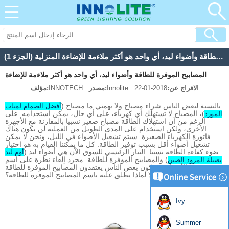
المصابيح الموفرة للطاقة وأضواء ليد، أي واحد هو أكثر ملاءمة للإضاءة المنزلية (الجزء 1)
المصابيح الموفرة للطاقة وأضواء ليد، أي واحد هو أكثر ملاءمة للإضاءة
الافراج عن:
2018-01-22
Innolite
مصدر:
INNOTECH
مؤلف:
المنزلية (الجزء 1)
بالنسبة لبعض الناس شراء مصباح ولا يهمني ما مصباح (
أفضل الصمام لمبات
)، المصباح لا تستهلك أي كهرباء، على أي حال، يمكن استخدامه. على
المورد
الرغم من أن استهلاك الطاقة مصباح صغير نسبيا بالمقارنة مع الأجهزة
الأخرى، ولكن استخدام على المدى الطويل من العملية لن يكون هناك
فاتورة الكهرباء الصغيرة. سيتم تشغيل الأضواء في الليل، ونحن لا يمكن
تشغيل أضواء أقل بسبب توفير الطاقة. كل ما يمكننا القيام به هو اختيار
ضوء كفاءة الطاقة نسبيا. التيار الرئيسي للسوق الآن هي أضواء ليد (
أوم ليد
) والمصابيح الموفرة للطاقة. مجرد إلقاء نظرة على اسم
بصيلة المزود الصين
نوعين من الأضواء قد يكون بعض الناس يعتقدون المصابيح الموفرة للطاقة
المزيد من السلطة، وإلا لماذا يطلق عليه باسم المصابيح الموفرة للطاقة؟
Ivy
Summer