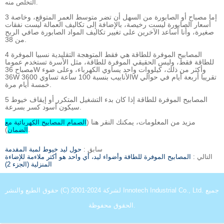
التخلص منه.
3 إما مصباح أو الصابورة من السهل أن تضر متوسط ​​العمر المتوقع، وخاصة
أسعار الصابورة ليست رخيصة، بالإضافة إلى تكاليف العمالة ليست نفقات
صغيرة، وأنا أساعد الآخرين على تغيير تكاليف المواد الصابورة صافي الربح
من 38.
4 المصابيح الموفرة للطاقة هي فقط المتوهجة التقليدية نسبيا الموفرة
للطاقة فقط، وليس الحقيقي الموفرة للطاقة، مثل الأسرة تستخدم عموما
مصباح 36W وأكثر من ذلك، كيلووات واحد يساوي الكهرباء، وعلى ضوء
36W الأنابيب بنسبة 100 ساعة تساوي 3600W تقريبا أربعة أيام في حوالي
خمسة أيام مرة.
5 المصابيح الموفرة للطاقة إذا كان بدء التشغيل المتكرر أو إيقاف خيوط
سيكون أسود كسر بسرعة.
مزيد من المعلومات، يمكنك النقر هنا (
الصمام المصابيح الكهربائية مع
)
.
الضمان
سابق :
حول ليد خيوط لمبة المقدمة
التالي :
المصابيح الموفرة للطاقة وأضواء ليد، أي واحد هو أكثر ملاءمة للإضاءة
المنزلية (الجزء 2)
حقوق الطبع والنشر (C) 2001-2024 لشركة Innotech Industrial Co., Ltd. جميع
الحقوق محفوظة.