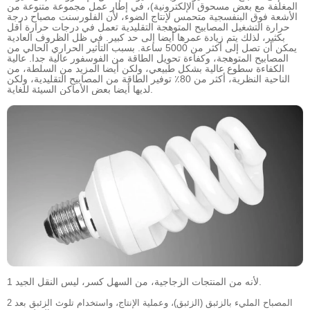
المغلفة مع بعض مسحوق الإلكترونية)، في إطار عمل مجموعة متنوعة من
الأشعة فوق البنفسجية متحمس لإنتاج الضوء، لأن الفلورسنت مصباح درجة
حرارة التشغيل المصابيح المتوهجة التقليدية تعمل في درجات حرارة أقل
بكثير، لذلك يتم زيادة عمرها أيضا إلى حد كبير. في ظل الظروف العادية
يمكن أن تصل إلى أكثر من 5000 ساعة. بسبب التأثير الحراري الحالي من
المصابيح المتوهجة، وكفاءة تحويل الطاقة من الفوسفور عالية جدا. عالية
الكفاءة سطوع عالية بشكل طبيعي، ولكن أيضا المزيد من السلطة، من
الناحية النظرية، أكثر من 80٪ توفير الطاقة من المصابيح التقليدية، ولكن
لديها أيضا بعض الأماكن السيئة للغاية.
1 لأنه من المنتجات الزجاجية، من السهل كسر، ليس النقل الجيد.
2 المصباح المليء بالزئبق (الزئبق)، وعملية الإنتاج، واستخدام تلوث الزئبق بعد