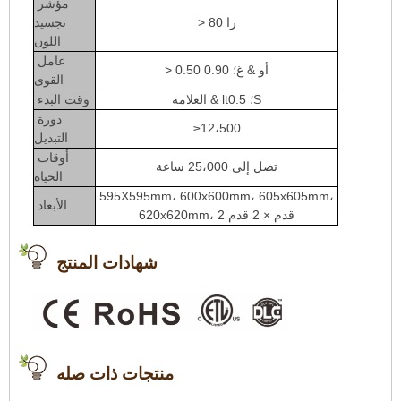
مؤشر
> 80 را
تجسيد
اللون
عامل
> 0.50 أو & غ؛ 0.90
القوى
العلامة & lt؛ 0.5S
وقت البدء
دورة
≥12،500
التبديل
أوقات
تصل إلى 25،000 ساعة
الحياة
595X595mm، 600x600mm، 605x605mm،
الأبعاد
620x620mm، 2 قدم × 2 قدم
شهادات المنتج
منتجات ذات صله