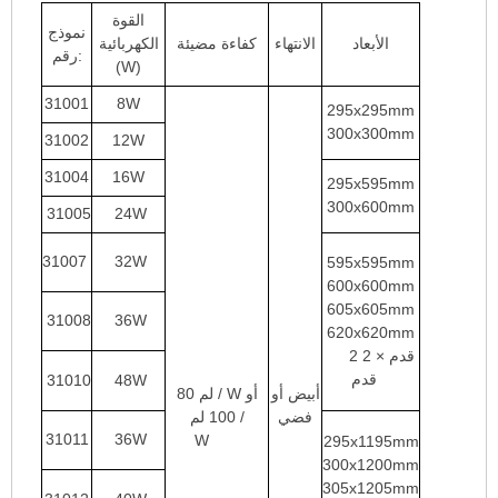
القوة
نموذج
الأبعاد
الانتهاء
كفاءة مضيئة
الكهربائية
رقم:
(W)
31001
8W
295x295mm
300x300mm
31002
12W
31004
16W
295x595mm
300x600mm
31005
24W
31007
32W
595x595mm
600x600mm
605x605mm
31008
36W
620x620mm
2 قدم × 2
قدم
31010
48W
أبيض أو
80 لم / W أو
فضي
100 لم /
31011
36W
W
295x1195mm
300x1200mm
305x1205mm