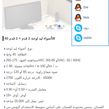
Zoe
Nick
زوي
yujian
أضواء ليد لوحة 2 قدم × 2 قدم 40W
نوع: أضواء ليد لوحة
الطاقة: 40 واط
مساهمة الجهد: 175-265VAC أو 85-265VAC، 50 / 60HZ
 كفاءة مضيئة: 80lm / w أو 100lm / ث
ضوء شعاع زاوية: درجة 85 أو 120 درجة
درجة حرارة اللون: 2700K - 6500K
ديمابل: المتاحة
معامل القدرة:> 0.50 أو> 0.90
أوغر: أوغر <19
عمر: يصل إلى 25،000 ساعة
الضمان: سنتين محدودة الضمان على أساس متوسط ​​الاستخدام اليومي من