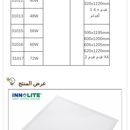
31012
40W
320x1220mm
1 قدم × 4
أقدام
31013
48W
31015
56W
595x1195mm
600x1200mm
31016
60W
605x1205mm
620x1220mm
2 قدم قدم X4
31017
72W
عرض المنتج