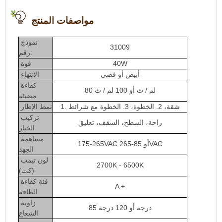
مواصفات المنتج
نموذج
31009
رقم:
40W
قوة
أبيض أو فضي
الانتهاء
كفاءة
80 لم / ث أو 100 لم / ث
مضيئة
1. شقة، 2. الخطوة، 3. الخطوة مع شرائط
نمط الإطار
تركيب
راحة، السطح، السقف، تعليق
الخيار
مساهمة
175-265VAC أو 85-265VAC
الجهد
لون تيمب
2700K - 6500K
(كت)
فئة كفاءة
A +
الطاقة
زاوية
85 درجة أو 120 درجة
الشعاع