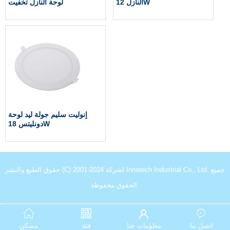
النازل 12W
لوحة النازل تخفيت
إنوليت سليم جولة ليد لوحة
دونليتس 18W
حقوق الطبع والنشر (C) 2001-2024 لشركة Innotech Industrial Co., Ltd. جميع
الحقوق محفوظة.
اتصل بنا
معلومات عنا
فئة
مسكن