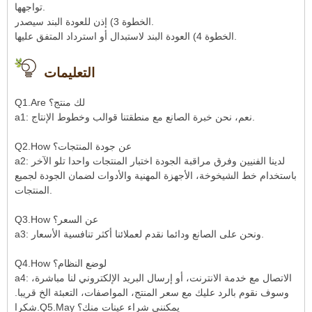
تواجهها.
الخطوة 3) إذن للعودة البند سيصدر.
الخطوة 4) العودة البند لاستبدال أو استرداد المتفق عليها.
التعليمات
Q1.Are لك منتج؟
a1: نعم، نحن خبرة الصانع مع منطقتنا قوالب وخطوط الإنتاج.
Q2.How عن جودة المنتجات؟
a2: لدينا الفنيين وفرق مراقبة الجودة اختبار المنتجات واحدا تلو الآخر
باستخدام خط الشيخوخة، الأجهزة المهنية والأدوات لضمان الجودة لجميع
المنتجات.
Q3.How عن السعر؟
a3: ونحن على الصانع ودائما نقدم لعملائنا أكثر تنافسية الأسعار.
Q4.How لوضع النظام؟
a4: الاتصال مع خدمة الانترنت، أو إرسال البريد الإلكتروني لنا مباشرة،
وسوف نقوم بالرد عليك مع سعر المنتج، المواصفات، التعبئة الخ قريبا.
شكرا.Q5.May يمكنني شراء عينات منك؟