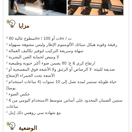
مزايا
²
سطوع عالية 80lm / ث أو 100lm / ث
رقيقة وقوية هيكل سبائك الألومنيوم الإطار وليس مشوهة بسهولة
²
سهلة وسريعة التركيب لتوفير تكاليف العمالة
²
لا وميض لحماية العين البشرية
²
ارتفاع كري & غ؛ 80 يضمن ضوء أكثر حيوية وطبيعية
²
صديقة للبيئة: لا الرصاص أو الزئبق ولا الأشعة فوق البنفسجية أو
²
الأشعة تحت الحمراء الإشعاع
حياة طويلة تستمر لمدة تصل إلى 10 سنوات (4 ساعات استخدام
²
يوميا)
عكس الضوء
²
سنتين الضمان المحدود على أساس متوسط ​​الاستخدام اليومي من 4
²
ساعات
مع شهادة سي روهس دلك إيتل
²
الوضعية