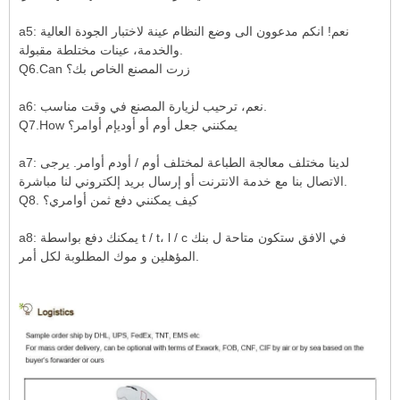
a5: نعم! انكم مدعوون الى وضع النظام عينة لاختبار الجودة العالية
والخدمة، عينات مختلطة مقبولة.
Q6.Can زرت المصنع الخاص بك؟
a6: نعم، ترحيب لزيارة المصنع في وقت مناسب.
Q7.How يمكنني جعل أوم أو أوديإم أوامر؟
a7: لدينا مختلف معالجة الطباعة لمختلف أوم / أودم أوامر. يرجى
الاتصال بنا مع خدمة الانترنت أو إرسال بريد إلكتروني لنا مباشرة.
Q8. كيف يمكنني دفع ثمن أوامري؟
a8: يمكنك دفع بواسطة t / t، l / c في الافق ستكون متاحة ل بنك
المؤهلين و موك المطلوبة لكل أمر.