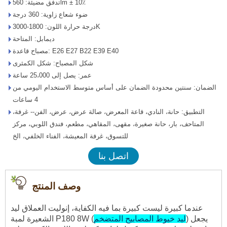
تدفق مضيئة: 560lm ± 10٪
ضوء شعاع زاوية: 360 درجة
درجة حرارة اللون: 1800-3000K
ديمابل: المتاحة
مصباح قاعدة: E26 E27 B22 E39 E40
شكل المصباح: شكل الكمثرى
عمر: يصل إلى 25،000 ساعة
الضمان: سنتين محدودة الضمان على أساس متوسط ​​الاستخدام اليومي من
4 ساعات
التطبيق: حانة، النادي، قاعة المعرض، صالة عرض، عرض، الفن-- غرفة،
المتاحف، بار، حانة صغيرة، مقهى، المقاهي، مطعم، فندق اللوبي، مركز
للتسوق، غرفة المعيشة، الفناء الخلفي، الخ
اتصل بنا
وصف المنتج
عندما كبيرة ليست كبيرة بما فيه الكفاية، إنوليت العملاق ليد
) يجعل
ليد خيوط المصابيح المتضخم
الشعيرة لمبة P180 8W (