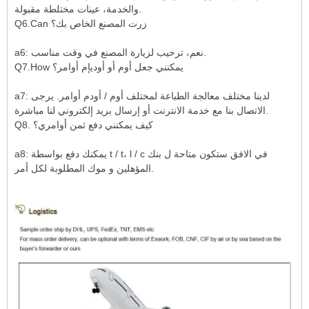
والخدمة، عينات مختلطة مقبولة.
Q6.Can زرت المصنع الخاص بك؟
a6: نعم، ترحيب لزيارة المصنع في وقت مناسب.
Q7.How يمكنني جعل أوم أو أوديإم أوامر؟
a7: لدينا مختلف معالجة الطباعة لمختلف أوم / أودم أوامر. يرجى
الاتصال بنا مع خدمة الانترنت أو إرسال بريد إلكتروني لنا مباشرة.
Q8. كيف يمكنني دفع ثمن أوامري؟
a8: يمكنك دفع بواسطة t / t، l / c في الافق ستكون متاحة ل بنك
المؤهلين و موك المطلوبة لكل أمر.