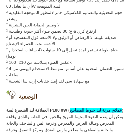
ما يصل إلى 85٪ توفير الطاقة مع جديد خيوط ليد التكنولوجيا: 8W ليد
أي ما يعادل 60W لمبة المتوهجة
²
حجم التحديثية والتصميم الكلاسيكي خمر لالمظهر المتوهجة التقليدية
ويشعر
²
لا وميض لحماية العين البشرية
²
ارتفاع كري & غ؛ 80 يضمن ضوء أكثر حيوية وطبيعية
²
صديقة للبيئة: لا الرصاص أو الزئبق ولا الأشعة فوق البنفسجية أو
الأشعة تحت الحمراء الإشعاع
²
حياة طويلة تستمر لمدة تصل إلى 10 سنوات (4 ساعات استخدام
يوميا)
²
عكس الضوء بسلاسة من 10٪ -100٪
²
سنتين الضمان المحدود على أساس متوسط ​​الاستخدام اليومي من 4
ساعات
²
مع شهادة سي لفد إمك بنفايات إرب سا الشعيبة
الوضعية
)
عملاق مرنة ليد خيوط المصابيح
العملاقة ليد الشعيرة لمبة P180 8W (
يمكن أن يقدم الضوء المحيط المريح والحنين في الحانة والنادي وقاعة
المعرض وصالة العرض والمعرض وغرفة الفن والمتاحف والحانة
والحانة والمقاهي والمطعم ولوبي الفندق ومركز التسوق وغرفة