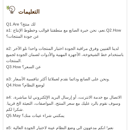
التعليمات
Q1.Are لك منتج؟
a1: نعم، نحن خبرة الصانع مع منطقتنا قوالب وخطوط الإنتاج.Q2.How
عن جودة المنتجات؟
a2: لدينا الفنيين وفرق مراقبة الجودة اختبار المنتجات واحدا تلو الآخر
باستخدام خط الشيخوخة، الأجهزة المهنية والأدوات لضمان الجودة لجميع
المنتجات.
Q3.How عن السعر؟
a3: ونحن على الصانع ودائما نقدم لعملائنا أكثر تنافسية الأسعار.
Q4.How لوضع النظام؟
a4: الاتصال مع خدمة الانترنت، أو إرسال البريد الإلكتروني لنا مباشرة،
وسوف نقوم بالرد عليك مع سعر المنتج، المواصفات، التعبئة الخ قريبا.
شكرا لكم.
Q5.May يمكنني شراء عينات منك؟
a5: نعم! انكم مدعوون الى وضع النظام عينة لاختبار الجودة العالية