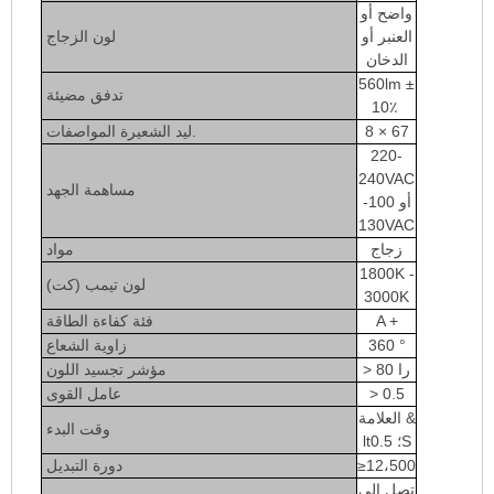
واضح أو
العنبر أو
لون الزجاج
الدخان
560lm ±
تدفق مضيئة
10٪
8 × 67
ليد الشعيرة المواصفات.
220-
240VAC
مساهمة الجهد
أو 100-
130VAC
زجاج
مواد
1800K -
لون تيمب (كت)
3000K
A +
فئة كفاءة الطاقة
360 °
زاوية الشعاع
> 80 را
مؤشر تجسيد اللون
> 0.5
عامل القوى
العلامة &
وقت البدء
lt؛ 0.5S
≥12،500
دورة التبديل
تصل إلى