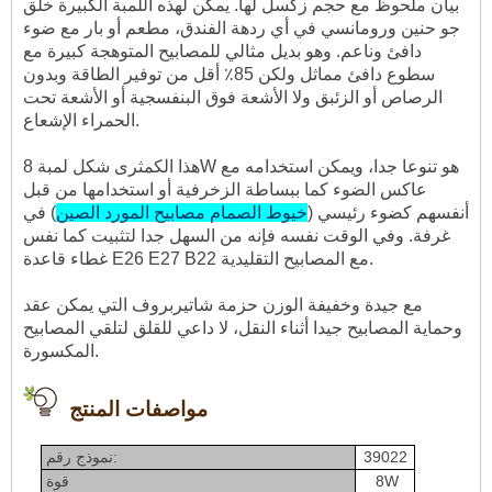
بيان ملحوظ مع حجم زكسل لها. يمكن لهذه اللمبة الكبيرة خلق
جو حنين ورومانسي في أي ردهة الفندق، مطعم أو بار مع ضوء
دافئ وناعم. وهو بديل مثالي للمصابيح المتوهجة كبيرة مع
سطوع دافئ مماثل ولكن 85٪ أقل من توفير الطاقة وبدون
الرصاص أو الزئبق ولا الأشعة فوق البنفسجية أو الأشعة تحت
الحمراء الإشعاع.
هذا الكمثرى شكل لمبة 8W هو تنوعا جدا، ويمكن استخدامه مع
عاكس الضوء كما ببساطة الزخرفية أو استخدامها من قبل
أنفسهم كضوء رئيسي (
خيوط الصمام مصابيح المورد الصين
) في
غرفة. وفي الوقت نفسه فإنه من السهل جدا لتثبيت كما نفس
غطاء قاعدة E26 E27 B22 مع المصابيح التقليدية.
مع جيدة وخفيفة الوزن حزمة شاتيربروف التي يمكن عقد
وحماية المصابيح جيدا أثناء النقل، لا داعي للقلق لتلقي المصابيح
المكسورة.
مواصفات المنتج
39022
نموذج رقم:
8W
قوة