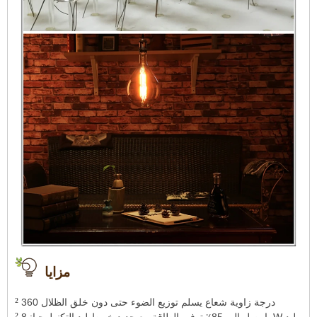
مزايا
²
360 درجة زاوية شعاع يسلم توزيع الضوء حتى دون خلق الظلال
²