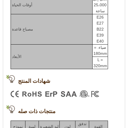
25،000
أوقات الحياة
ساعة
E26
E27
B22
مصباح قاعدة
E39
E40
ضياء. =
180mm
الأبعاد
L =
320mm
شهادات المنتج
منتجات ذات صله
تدفق
القوة
لون
ليد الشعيرة
لمبة
نموذج