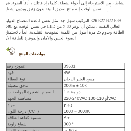
نشاط ، من الاسترخاء إلى أجواء نشطة. كلما زاد قاتلك ، أدفأ الضوء.
في
نفس الوقت إنه منتج صديق للبيئة بدون زئبق وبدون إشعاع IR أو UV.
التركيب سهل جدا مثل نفس قاعدة المصباح الدولية E26 E27 B22 E39
E40. في نفس الوقت مع LED العالي التقنية ، يمكن أن يوفر 80 ٪ من
الطاقة ويدوم 25 مرة أطول من اللمبة المتوهجة التقليدية. ابدأ بالاستمتاع
بضوء الحنين والأمان والموفرة للطاقة الآن!
مواصفات المنتج
39631
نموذج رقم:
4W
قوة
مسح العنبر الدخان
نوع الغطاء
200lm ± 10٪
تدفق مضيئة
دوامة × 1
الصمام الشعيرة المواصفات.
220-240VAC أو 110-130VAC
مساهمة الجهد
زجاج
مواد
1800 ~ 3000K
درجة اللون (CCT)
A +
تسمية كفاءة الطاقة
360 °
شعاع زاوية
＞ 80 رع
مؤشر تجسيد اللون