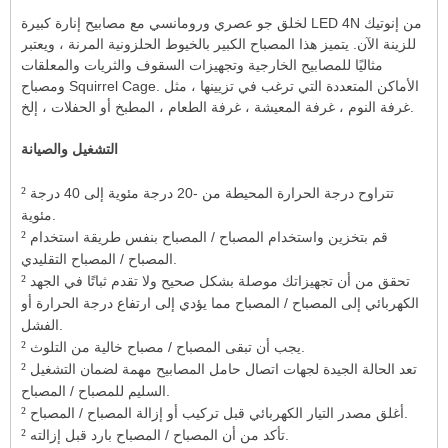
لخلق جو عصري ورومانسي مع مصابيح إنارة كبيرة LED 4N من إنوتيك
للزينة الآن. يتميز هذا المصباح الكبير بالخيوط الحلزونية المرنة ، ويعتبر
مثاليًا للمصابيح الخارجية وتجهيزات السقوف والثريات والمعلقات
ومصباح Squirrel Cage. الأماكن المتعددة التي ترغب في تزيينها ، مثل
غرفة النوم ، غرفة المعيشة ، غرفة الطعام ، المطبخ أو الحفلات ، إلخ.
التشغيل والصيانة
²
تتراوح درجة الحرارة المحيطة من -20 درجة مئوية إلى 40 درجة
مئوية.
²
قم بتخزين واستخدام المصباح / المصباح بنفس طريقة استخدام
المصباح / المصباح التقليدي.
²
تحقق من أن تجهيزاتك موصلة بشكل صحيح ولا تقدم ثباتًا في الجهد
الكهربائي إلى المصباح / المصباح مما يؤدي إلى ارتفاع درجة الحرارة أو
الفشل.
²
يجب أن تبقى المصباح / مصباح خالية من التلوث.
²
تعد الحالة الجيدة لجهات اتصال حامل المصابيح مهمة لضمان التشغيل
السليم للمصباح / المصباح.
²
أغلق مصدر التيار الكهربائي قبل تركيب أو إزالة المصباح / المصباح.
²
تأكد من أن المصباح / المصباح بارد قبل إزالته.