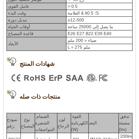
> 0.5
عامل القوى
العلامة & lt؛ 0.5S
وقت البدء
≥12،500
تبديل دورة
ما يصل إلى 25000 ساعة
أوقات الحياة
E26 E27 B22 E39 E40
قاعدة المصباح
ضياء = 200 ملم
الأبعاد
L = 275 ملم
شهادات المنتج
منتجات ذات صله
تدفق
القوة
الصمام
لون
نوع
نموذج
مضيئة
البعد
الكهربائية
الشعيرة
الزجاج
المصباح
رقم:
(lm)
(W)
المواصفات.
200lm