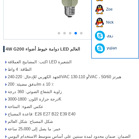
Zoe
Nick
زوي
yujian
4W G200 دوامة خيوط أضواء LED العالم
اكتب: المصابيح العملاقة LED الشعيرة
الطاقة: 4 واط
الجهد الكهربي للإدخال: 220-240VAC أو 110-130VAC ، 50/60 هيرتز
تدفق مضيئة: 200lm ± 10 ٪
زاوية الشعاع الضوئي: 360 درجة
درجة حرارة اللون: 1800-3000K
عكس الضوء: المتاحة
قاعدة المصباح: E26 E27 B22 E39 E40
شكل المصباح: شكل العالم
عمر: ما يصل إلى 25،000 ساعة
الضمان: ضمان محدود لمدة سنتين على أساس متوسط ​​الاستخدام اليومي