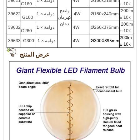
Ø160x218mm
4W
دوامة × 1
39621
G160
± 10٪
200lm
واضح
Ø180x240mm
4W
دوامة × 1
39622
± 10٪
كهرمان
G180
دخان
200lm
Ø260x375mm
4W
دوامة × 1
39632
G260
± 10٪
200lm
Ø300X395mm
4W
دوامة × 1
G300
39633
± 10٪
عرض المنتج