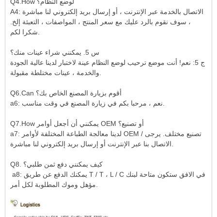
Q4.How لوضع النظام؟
A4: الاتصال بالخدمة عبر الإنترنت ، أو إرسال بريد إلكتروني لنا مباشرة
، سوف نقوم بالرد عليك مع سعر المنتج ، المواصفات ، التعبئة إلخ.
شكرا لكم.
س 5. يمكنني شراء عينات منك؟
ج 5: نعم! أنت موضع ترحيب لوضع النظام عينة لاختبار لدينا عالية الجودة
والخدمة ، عينات مختلطة مقبولة.
Q6.Can أقوم بزيارة المصنع الخاص بك؟
a6: نعم ، مرحبا بكم في زيارة المصنع في وقت مناسب.
Q7.How يمكنني أن أجعل أوامر OEM أو تصنيع؟
a7: لدينا معالجة الطباعة المختلفة لأوامر OEM / تصنيع مختلف. يرجى
الاتصال بنا عبر الإنترنت أو إرسال بريد إلكتروني لنا مباشرة.
Q8. كيف يمكنني دفع ثمن طلبي؟
a8: يمكنك الدفع عن طريق T / T ، L / C في الافق ستكون متاحة لبنك
مؤهل وموك المطلوبة لكل أمر.