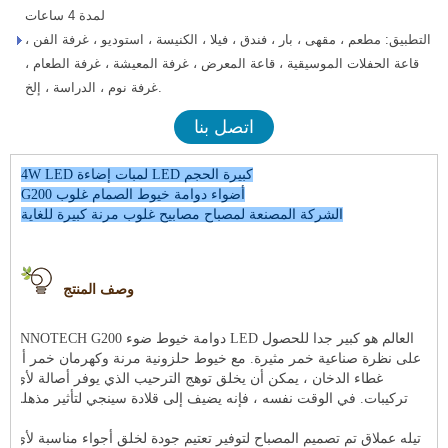
لمدة 4 ساعات
التطبيق: مطعم ، مقهى ، بار ، فندق ، فيلا ، الكنيسة ، استوديو ، غرفة الفن ،
قاعة الحفلات الموسيقية ، قاعة المعرض ، غرفة المعيشة ، غرفة الطعام ،
غرفة نوم ، الدراسة ، إلخ.
اتصل بنا
4W LED لمبات إضاءة LED كبيرة الحجم
G200 أضواء دوامة خيوط الصمام غلوب
الشركة المصنعة لمصباح مصابيح غلوب مرنة كبيرة للغاية
وصف المنتج
G200 دوامة خيوط ضوء LED العالم
هو كبير جدا للحصول
INNOTECH
على نظرة صناعية خمر مثيرة. مع خيوط حلزونية مرنة وكهرمان خمر أو
غطاء الدخان ، يمكن أن يخلق توهج الترحيب الذي يوفر أصالة لأي
تركيبات. في الوقت نفسه ، فإنه يضيف إلى قلادة سينجي لتأثير مذهلة.
تي
له
عملاق
تم تصميم المصباح لتوفير تعتيم جودة لخلق أجواء مناسبة لأي