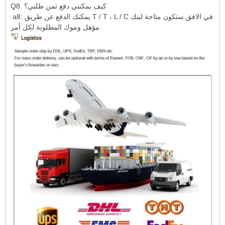
Q8. كيف يمكنني دفع ثمن طلبي؟
a8: يمكنك الدفع عن طريق T / T ، L / C في الافق ستكون متاحة لبنك
مؤهل وموك المطلوبة لكل أمر.