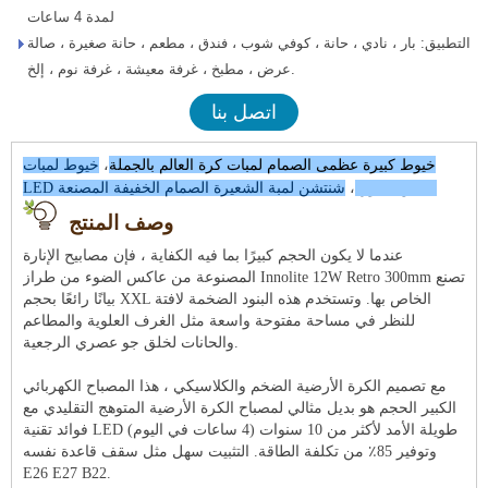
لمدة 4 ساعات
التطبيق: بار ، نادي ، حانة ، كوفي شوب ، فندق ، مطعم ، حانة صغيرة ، صالة
عرض ، مطبخ ، غرفة معيشة ، غرفة نوم ، إلخ.
اتصل بنا
خيوط كبيرة عظمى الصمام لمبات كرة العالم بالجملة
،
خيوط لمبات
LED الصين المورد
،
شنتشن لمبة الشعيرة الصمام الخفيفة المصنعة
وصف المنتج
عندما لا يكون الحجم كبيرًا بما فيه الكفاية ، فإن مصابيح الإنارة
المصنوعة من عاكس الضوء من طراز Innolite 12W Retro 300mm تصنع
بيانًا رائعًا بحجم XXL الخاص بها. وتستخدم هذه البنود الضخمة لافتة
للنظر في مساحة مفتوحة واسعة مثل الغرف العلوية والمطاعم
والحانات لخلق جو عصري الرجعية.
مع تصميم الكرة الأرضية الضخم والكلاسيكي ، هذا المصباح الكهربائي
الكبير الحجم هو بديل مثالي لمصباح الكرة الأرضية المتوهج التقليدي مع
فوائد تقنية LED طويلة الأمد لأكثر من 10 سنوات (4 ساعات في اليوم)
وتوفير 85٪ من تكلفة الطاقة. التثبيت سهل مثل سقف قاعدة نفسه
E26 E27 B22.