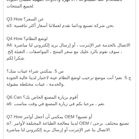
لجميع المنتجات.
Q3.How عن السعر؟
a3: نحن شركة تصنيع ودائما نقدم لعملائنا أسعار أكثر تنافسية.
Q4.How لوضع النظام؟
A4: الاتصال بالخدمة عبر الإنترنت ، أو إرسال بريد إلكتروني لنا مباشرة
، سوف نقوم بالرد عليك مع سعر المنتج ، المواصفات ، التعبئة إلخ.
شكرا لكم.
س 5. يمكنني شراء عينات منك؟
ج 5: نعم! أنت موضع ترحيب لوضع النظام عينة لاختبار لدينا عالية الجودة
والخدمة ، عينات مختلطة مقبولة.
Q6.Can أقوم بزيارة المصنع الخاص بك؟
a6: نعم ، مرحبا بكم في زيارة المصنع في وقت مناسب.
Q7.How يمكنني أن أجعل أوامر OEM أو تصنيع؟
a7: لدينا معالجة الطباعة المختلفة لأوامر OEM / تصنيع مختلف. يرجى
الاتصال بنا عبر الإنترنت أو إرسال بريد إلكتروني لنا مباشرة.