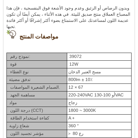
وبدون الرصاص أو الزئبق وعدم وجود الأشعة فوق البنفسجية ، فإن هذا
المصباح العملاق منتج صديق للبيئة. في هذه الأثناء ، يمكن أيضًا أن تكون
عديمة اللون لمساعدتك على الاستمتاع بضوء أكثر إشراقًا أو أكثر فائدة
تحبها.
مواصفات المنتج
39072
نموذج رقم:
12W
قوة
مسح العنبر الدخان
نوع الغطاء
800lm ± 10٪
تدفق مضيئة
12 × 67
الصمام الشعيرة المواصفات.
220-240VAC أو 100-130VAC
مساهمة الجهد
زجاج
مواد
1800 ~ 3000K
درجة اللون (CCT)
A +
كفاءة استخدام الطاقة
360 °
شعاع زاوية
＞ 80 رع
مؤشر تجسيد اللون