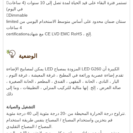
تستمر فترة البقاء على قيد الحياة لمدة تصل إلى 10 سنوات (4 ساعات
في اليوم)
Dimmable
limited سنتان ضمان محدود على أساس متوسط ​​الاستخدام اليومي من
4 ساعات
certificationمع شهادة CE LVD EMC RoHS ، إلخ.
الوضعية
يمكن لمصابيح الإضاءة LED المزودة بمصباح LED G260 الكبيرة أن
تقدم إضاءة عصرية ورائعة في المطبخ ، غرفة المعيشة ، غرفة النوم ،
البار ، النادي ، الحانة ، المقهى ، الفندق ، المطعم ، الحانة الصغيرة ،
صالة العرض ، إلخ. إنها مثالية للتركيب المنزلي ، التطبيقات ، وما إلى
ذلك
التشغيل والصيانة
تتراوح درجة الحرارة المحيطة من -20 درجة مئوية إلى 40 درجة مئوية.
قم بتخزين واستخدام المصباح / المصباح بنفس طريقة استخدام
المصباح / المصباح التقليدي.