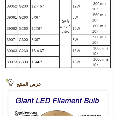
800lm ±
39052
G200
12 × 67
12W
10٪
560lm ±
39061
G260
8X67
8W
10٪
واضح
800lm ±
كهرمان
39062
G260
12X67
12W
10٪
دخان
560lm ±
39071
G300
8X67
8W
10٪
1000lm ±
39063
G260
16 × 67
16W
10٪
1000lm ±
39073
G300
16X67
16W
10٪
عرض المنتج