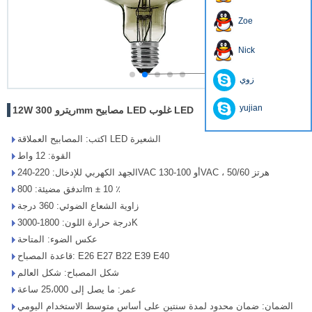
Zoe
Nick
زوي
yujian
12W ريترو 300mm مصابيح LED غلوب LED
اكتب: المصابيح العملاقة LED الشعيرة
القوة: 12 واط
الجهد الكهربي للإدخال: 220-240VAC أو 100-130VAC ، 50/60 هرتز
تدفق مضيئة: 800lm ± 10 ٪
زاوية الشعاع الضوئي: 360 درجة
درجة حرارة اللون: 1800-3000K
عكس الضوء: المتاحة
قاعدة المصباح: E26 E27 B22 E39 E40
شكل المصباح: شكل العالم
عمر: ما يصل إلى 25،000 ساعة
الضمان: ضمان محدود لمدة سنتين على أساس متوسط ​​الاستخدام اليومي