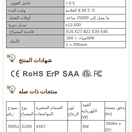
> 0.5
عامل القوى
العلامة & lt؛ 0.5S
وقت البدء
ما يصل إلى 25000 ساعة
أوقات الحياة
≥12،500
تبديل دورة
E26 E27 B22 E39 E40
قاعدة المصباح
ضياء. = 300MM
الأبعاد
L = 395mm
شهادات المنتج
منتجات ذات صله
القوة
تدفق مضيئة
لون
الصمام الشعيرة
نوع
نموذج
الكهربائية
(lm)
الزجاج
المواصفات.
المصباح
رقم:
(W)
560lm ±
39051
G200
4X67
8W
10٪