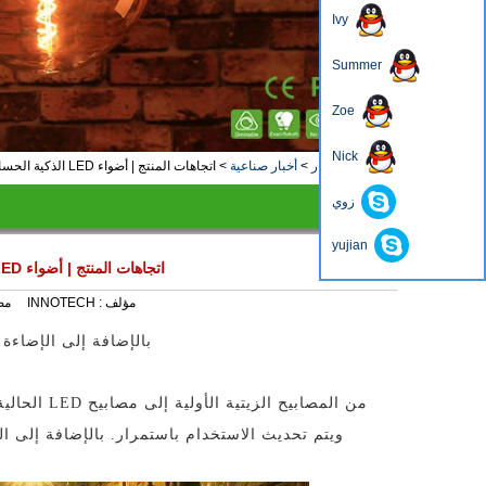
Ivy
Summer
Zoe
4
3
2
1
Nick
منزل، بيت
>
أخبار
>
أخبار صناعية
>
اتجاهات المنتج | أضواء LED الذكية الحساسة للصوت ، المنتج المحتمل لعام 2020
زوي
أخبار
yujian
اتجاهات المنتج | أضواء LED الذكية الحساسة للصوت ، المنتج المحتمل لعام 2020
مؤلف :
INNOTECH
مص
بالإضافة إلى الإضاءة 
من المصابيح
ويتم تحديث الاستخدام باستمرار. بالإضافة إلى ا