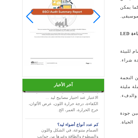
كما يمكن
موسيقى.
 LED
م للبيئة
قم بإضفاء البهجة على أعمالك من
INNOTECH في معرض الإضاءة الدولي
ة شراء.
2024 HK
كيفية اختيار لمبات ليد؟
من النجمة
إليك بعض الأشياء التي يجب أخذها في
آخر الأخبار
ة مليئة
الاعتبار عند اختيار مصابيح ليد ...
الكفاءة، درجة حرارة اللون، عرض الألوان،
 والدفء.
خرج الحرارة، العمر، الخ.
ار لتحسين جودة
كم عدد أنواع أضواء ليد؟
الصمام متنوعة، في الشكل واللون
الحياة.
والسطوع والطاقة وغيرها من جوانب
مختلفة، من جهة للمستهلك جلبت المزيد