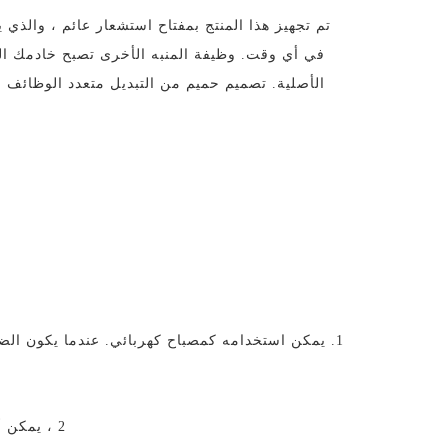
تم تجهيز هذا المنتج بمفتاح استشعار عائم ، والذي
في أي وقت. وظيفة المنبه الأخرى تصبح خادمك الح
الأصلية. تصميم حميم من التبديل متعدد الوظائف
1. يمكن استخدامه كمصباح كهربائي. عندما يكون الض
2 ، يمكن أن تستخدم ضوء الليل ، واستخدام مستمر من 720 دقيقة في وضع ضوء الليل.