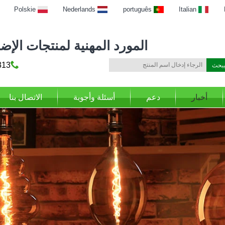
Polskie
Nederlands
português
Italian
المورد المهنية لمنتجات الإضاءة
69316
أخبار
دعم
أسئلة وأجوبة
الاتصال بنا