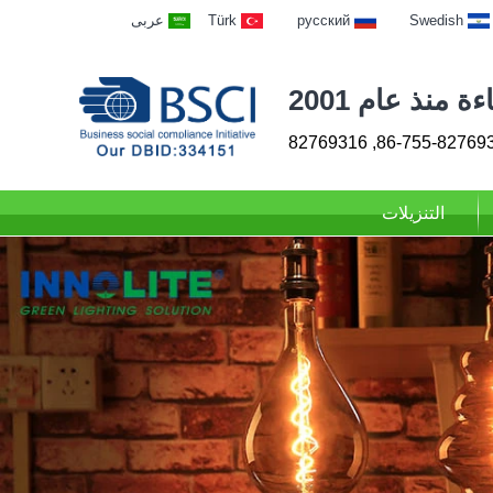
Swedish
русский
Türk
عربى
 منذ عام 2001
86-755-82769313, 827
التنزيلات