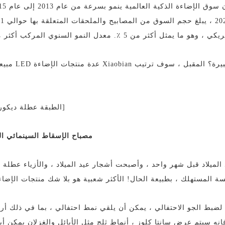
ما يمثل أكثر من 5 ٪. معدل النمو السنوي المركب أكثر من 20 ٪.
كيف يمكنك اختيار منتج جيد في سوق ينمو بس
[الطبقة عطلة ديكور
مصباح الإسقاط السينمائي ا
ميلاد قبل شهر واحد ، وأصبحت أشجار عيد الميلاد ، والأزياء عطلة ، 
ة المستهلك ، بطبيعة الحال! الأكثر شعبية هو بلا شك منتجات الإضا
ضبط الجو الاحتفالي ، يمكن أن يلقي نمط احتفالي ، بما في ذلك أرب
 فإنه سيتم عرض سانتا كلوز ، أنماط ثلج مثل الأيائل والغزلان يمكن أ