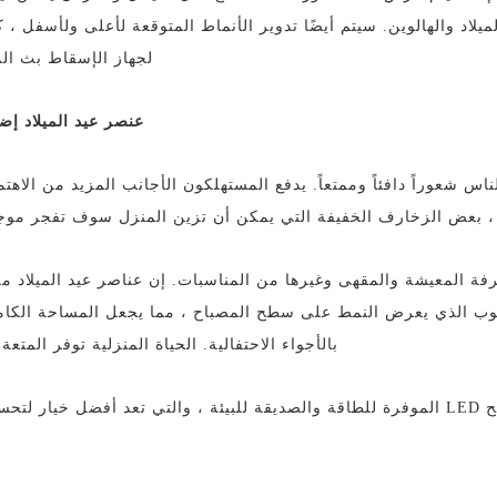
يلاد والهالوين. سيتم أيضًا تدوير الأنماط المتوقعة لأعلى ولأسفل ، 
لجهاز الإسقاط بث ال
عنصر عيد الميلاد إضاءة
س شعوراً دافئاً وممتعاً. يدفع المستهلكون الأجانب المزيد من الاهتما
ة ، بعض الزخارف الخفيفة التي يمكن أن تزين المنزل سوف تفجر موج
ة النوم وغرفة المعيشة والمقهى وغيرها من المناسبات. إن عناصر عيد الميلاد 
ب الذي يعرض النمط على سطح المصباح ، مما يجعل المساحة الكامل
بالأجواء الاحتفالية. الحياة المنزلية توفر المتعة
يتم استكمال المظهر الرائع والرائع من خلال مصابيح LED الموفرة للطاقة والصديقة للبيئة ، والتي تعد أفضل خي