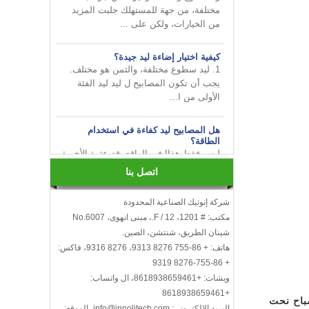
من الخيارات، ولكن على ...
كيفية اختيار إضاءة ليد جيدة؟
1. ليد سطوع مختلفة، والثمن هو مختلف.
يجب أن تكون المصابيح ل ليد ليد الفئة
الأولى من ا...
هل المصابيح ليد كفاءة في استخدام
الطاقة؟
ليس فقط هذا! في الواقع، قد عثرة الأخيرة
في شعبي تجعلك تعتقد أن هذه المصابيح
كفاءة ف...
اتصل بنا
قم بإضفاء البهجة على أعمالك من
INNOTECH في معرض الإضاءة الدولي
شركة إنوتيك الصناعية المحدودة
2024 HK
مكتب: # 1201، 12 / F.، مبنى انهوى، No.6007
شينان الطريق، شنتشن، الصين.
كيفية اختيار لمبات ليد؟
هاتف: + 86-755 8276 9313، 8276 9316، فاكس:
إليك بعض الأشياء التي يجب أخذها في
+ 86-755-8276 9319
الاعتبار عند اختيار مصابيح ليد ...
ويشات: +8618938659461، ال واتساب:
الكفاءة، درجة حرارة اللون، عرض الألوان،
+8618938659461
خرج الحرارة، العمر، الخ.
باح نحت
البريد الإلكتروني: info@innolitech.com، الموقع: