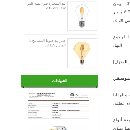
وفقا لبيانات معهد أبحاث الصناعة المستقبلية ، فإن سوق الإضاءة الذكية العالمية ينمو بسرعة من عام 2013 إلى عام 2015. ومن
ليد الشعيرة ضوء لمبة غلس
A19 A60 7W
المتوقع أن يصل إلى 24.341 مليار دولار بحلول عام 2020 ، يبلغ حجم السوق من المصابيح والملحقات المتعلقة بها حوالي 8.71 مليار
رعة كبيرة؟ المقبل ، سوف ترتيب Xiaobian عدة منتجات الإضاءة LED مبيعا للرجوع
خمر ليد خيوط المصابيح L-
اليها.
الماس LD115
 المنزل]
لموسيقي
الشهادات
والهدايا
ءة عطلة.
عة أنواع
يضا يمكن