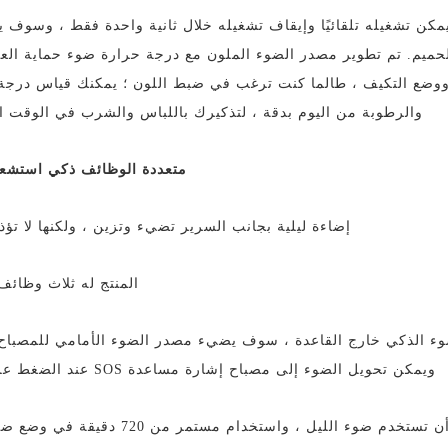
 يمكن تشغيله تلقائيًا وإيقاف تشغيله خلال ثانية واحدة فقط ، وسوف
ميم. تم تطوير مصدر الضوء الملون مع درجة حرارة ضوء حماية العين
 ووضع التكيف ، طالما كنت ترغب في ضبط اللون ؛ يمكنك قياس درجة 
والرطوبة من اليوم بدقة ، لتذكيرك باللباس والشرب في الوقت ا
متعددة الوظائف ذكي استشعا
إضاءة ليلية بجانب السرير تضيء وتزين ، ولكنها لا تؤذ
المنتج له ثلاث وظائف
وء الذكي خارج القاعدة ، سوف يضيء مصدر الضوء الأمامي للمصباح تل
ويمكن تحويل الضوء إلى مصباح إشارة مساعدة SOS عند الضغط على الزر ؛