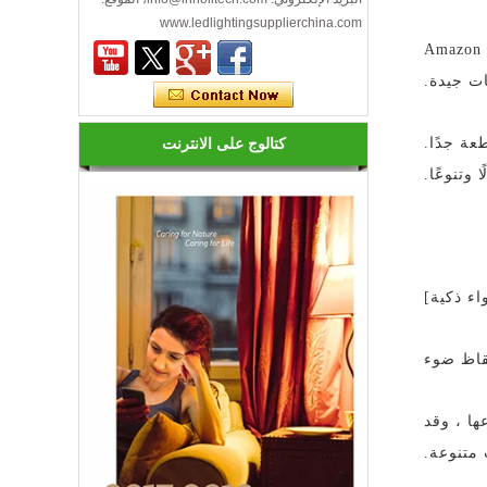
www.ledlightingsupplierchina.com
كم عدد أنواع أضواء ليد؟
يستخدم المنتج التالي تصميمًا مرصعًا بالورق لجعل المنتج فنيًا ، ومناسبًا خصيصًا للزينة المنزلية ، وقد كانت المبيعات على Amazon
الصمام متنوعة، في الشكل واللون
والسطوع والطاقة وغيرها من جوانب
مختلفة، من جهة للمستهلك جلبت المزيد
من الخيارات، ولكن على ...
عة جدًا.
كتالوج على الانترنت
كيفية اختيار إضاءة ليد جيدة؟
وتنوعًا.
1. ليد سطوع مختلفة، والثمن هو مختلف.
يجب أن تكون المصابيح ل ليد ليد الفئة
الأولى من ا...
هل المصابيح ليد كفاءة في استخدام
اء ذكية]
الطاقة؟
ليس فقط هذا! في الواقع، قد عثرة الأخيرة
في شعبي تجعلك تعتقد أن هذه المصابيح
قاظ ضوء
كفاءة ف...
مصابيح LED بأنها فريدة من نوعها ، وقد
متنوعة.