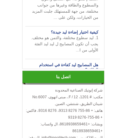
مختلفة، من جهة للمستهلك جلبت المزيد
من الخيارات، ولكن على ...
كيفية اختيار إضاءة ليد جيدة؟
1. ليد سطوع مختلفة، والثمن هو مختلف.
يجب أن تكون المصابيح ل ليد ليد الفئة
الأولى من ا...
هل المصابيح ليد كفاءة في استخدام
الطاقة؟
ليس فقط هذا! في الواقع، قد عثرة الأخيرة
في شعبي تجعلك تعتقد أن هذه المصابيح
اتصل بنا
كفاءة ف...
شركة إنوتيك الصناعية المحدودة
قم بإضفاء البهجة على أعمالك من
مكتب: # 1201، 12 / F.، مبنى انهوى، No.6007
INNOTECH في معرض الإضاءة الدولي
شينان الطريق، شنتشن، الصين.
2024 HK
هاتف: + 86-755 8276 9313، 8276 9316، فاكس:
+ 86-755-8276 9319
كيفية اختيار لمبات ليد؟
ويشات: +8618938659461، ال واتساب:
إليك بعض الأشياء التي يجب أخذها في
الاعتبار عند اختيار مصابيح ليد ...
+8618938659461
الكفاءة، درجة حرارة اللون، عرض الألوان،
البريد الإلكتروني: info@innolitech.com، الموقع: