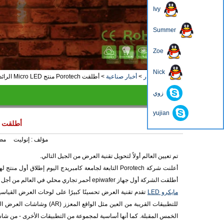
Ivy
Summer
Zoe
4
3
2
1
Nick
منزل، بيت
>
أخبار
>
أخبار صناعية
>
أطلقت Porotech منتج Micro LED الرائد
زوي
أخبار
yujian
أطلقت Porotech منتج Micro LED الرائ
مؤلف :
إنوليت
مص
تم تعيين العالم أولاً لتحويل تقنية العرض من الجيل التالي.
أطلقت الشركة أول جهاز epiwafer أحمر تجاري محلي في العالم من أجل تطبيقات micro-LED.
مايكرو LED
تقدم تقنية العرض تحسينًا كبيرًا على لوحات العرض القياسية
للتطبيقات القريبة من العين
الخمس المقبلة. كما أنها أساسية لمجموعة من التطبيقات الأخرى - من شاشات