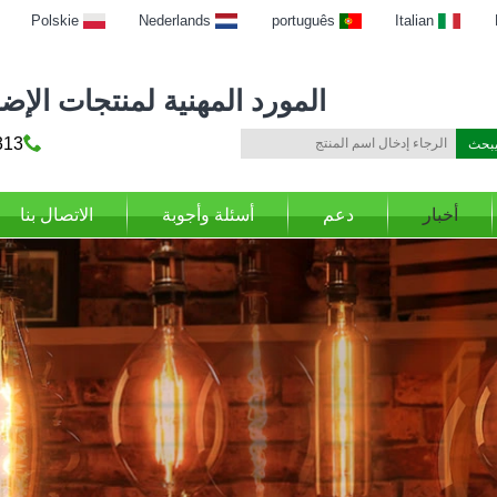
Polskie
Nederlands
português
Italian
المورد المهنية لمنتجات الإضاءة
69316
أخبار
دعم
أسئلة وأجوبة
الاتصال بنا