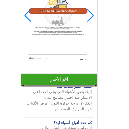
قم بإضفاء البهجة على أعمالك من
INNOTECH في معرض الإضاءة الدولي
2024 HK
آخر الأخبار
كيفية اختيار لمبات ليد؟
إليك بعض الأشياء التي يجب أخذها في
الاعتبار عند اختيار مصابيح ليد ...
الكفاءة، درجة حرارة اللون، عرض الألوان،
خرج الحرارة، العمر، الخ.
كم عدد أنواع أضواء ليد؟
الصمام متنوعة، في الشكل واللون
والسطوع والطاقة وغيرها من جوانب