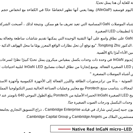
لغاية أن هذا يمثل تحديًا.
تعتمد المصابيح الحمراء التقليدية بشكل كبير على مواد ألومنيوم إنديوم غاليوم فوسفيد (AlInGaP). وهذا يعني أنها تظهر انخفاضًا حادًا في الكفاء
أتاحت عملية الإنتاج الفريدة لشركة Porotech إنشاء فئة جديدة من مواد أشباه الموصلات GaN المسامية التي تعيد تعريف ما هو ممكن. ونتيجة لذلك ،
" يُنظر إلى شاشات Micro-LED التي تستخدم تقنية المواد المستندة إلى GaN على نطاق واسع على أنها التقنية الوحيدة التي يمكنها تقديم شاشات ساطعة و
متطلبات AR قال الرئيس التنفيذي لشركة Porotech والمؤسس المشارك الدكتور Tongtong Zhu. "مع توقع أن تحل نظارات الواقع المعزز يومًا ما محل ال
الأداء أمرًا بالغ الأهمية.
" دمج شاشات LED باللونين الأخضر والأزرق AlInGaP باللونين الأحمر والإنديوم InGaN في وحدة ذات وحدات بكسل بمقياس ميكرون يمثل تحديًا كبيرًا ن
السطح العالية في أجهزة AlInGaP تجعل هذه المادة غير مناسبة لمصابيح LED الصغيرة الفعالة. يوس
ض أشباه الموصلات المصغرة. "
ت الضوئية - بدءًا من ترانزستورات الطاقة والليزر الفعالة إلى الأجهزة الكمومية وأجهزة الاست
الشمسية - والمقدمة البنى المسامية يمكن أن توسع قدرتها في جميع هذه المجالات. يتناسب منتج Porotech مع معايير وعمليات الصناعة الحالية.تتميز 