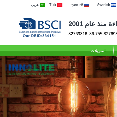
Swedish
русский
Türk
عربى
 منذ عام 2001
86-755-82769313, 827
التنزيلات