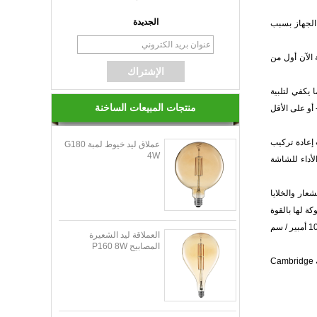
الجديدة
ة مع انخفاض حجم الجهاز بسبب
 أصبحت الشركة الآن أول من
فعالة بما يكفي لتلبية
منتجات المبيعات الساخنة
هواتف الذكية - أو على الأقل
ظرًا لسرعات إعادة تركيب
عملاق ليد خيوط لمبة G180
4W
ع إنجازنا من نطاق انبعاث مصابيح InGaN LED لتلبية احتياجات الأداء للشاشة
شعار والخلايا
التكنولوجيا المملوكة لها بالقوة
ولكنها أيضًا مرنة بما يكفي لتلائم احتياجات التطبيقات المختلفة. تتميز مصابيح LED الصغيرة InGaN الحمراء الأصلية من Porotech يبلغ الطول الموجي 640 نانومتر عند 10 أمبير / سم
العملاقة ليد الشعيرة
المصابيح P160 8W
في وقت سابق من هذا العام ، أمنت Porotech استثمارًا أوليًا بقيمة 1.5 مليون جنيه إسترليني شارك في قيادته Cambridge Enterprise ، ذراع التسويق التجاري بجامعة Cambridge