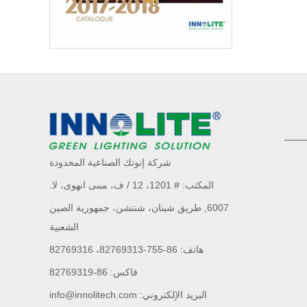
شركة إنوتك الصناعية المحدودة
المكتب: # 1201، 12 / ف، مبنى انهوى،
لا.
6007,
طريق شينان، شنتشن، جمهورية الصين
الشعبية
هاتف: 86-755-82769313، 82769316
فاكس: 86-82769319
البريد الإلكتروني: info@innolitech.com