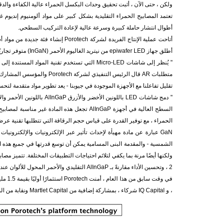
ولكن ، حتى الآن ، أثبت تحقيق وحدات البكسل الحمراء عالية الكفاءة والدقة ل
أطوال انتشار حاملة كبيرة وسرعة عالية لإعادة التركيب السطحي.
أطلق جهاز epiwafer LED من نيتريد الغاليوم الأحمر (InGaN) متوفر تجاريًا لتطبيقات LED الصغيرة.
تقليل تفاعلنا مع الأجهزة الموجودة في جيوبنا - يعد تطوير مواد متقدمة لتحسين 
الحمراء ، مع توفير القدرة على قياس حجم الرقاقة التي تتطلبها تقنية عر
GaN عبارة عن مادة مهيأة لإحداث تأثير عبر الإلكترونيات والإلكترونيا
2 ، وتحسين الأداء مقارنةً بـ AlInGaP التقليدي والأحمر المحول للألوان عند وحدات البكسل ودرجات الصوت الصغيرة جدًا.
، و IQ Capital شركاء ، بمشاركة إضافية من Martlet Capital ونقابة من المستثمرين الملاك من Cambridge Angels و Cambridge Capital Group.