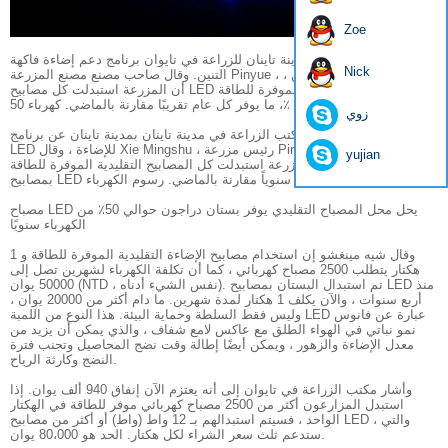
Zoe
مقدمة: قدم مكتب مدينة تاينان للزراعة في تايوان برنامج دعم إضاءة فاكهة
Nick
التنين. وقال صاحب مصنع مصنع المزرعة Pinyue ، الذي زرع نوع فاكهة التنين ،
أن المزرعة استبدلت كل مصابيح LED الموفرة للطاقة التقليدية الموفرة للطاقة
، ما يوفر كل عام تقريبًا مقارنة بالماضي. كهرباء 50٪
زوي
أعلن مكتب الزراعة في مدينة تاينان بمدينة تاينان عن برنامج Dragon Fruit
LED للإضاءة ، وقال Xie Mingshu ، رئيس مزرعة Pin Li الذي زرع فاكهة التنين
yujian
من النوع الصافي ، إن المزرعة استبدلت كل المصابيح التقليدية الموفرة للطاقة
بمصابيح LED توفير حوالي 50٪ سنوياً مقارنة بالماضي. رسوم الكهرباء.
مصباح LED يحل محل المصباح التقليدي يوفر بستان دراجون حوالي 50٪ من
الكهرباء سنويًا
وقال شيه مينغشو إن استخدام مصابيح الإضاءة التقليدية الموفرة للطاقة و 1
هكتار يتطلب 2500 مصباح كهربائي ، كما أن تكلفة الكهرباء لشهرين تصل إلى
50000 يوان (NTD ، نفس الشيء أدناه). تم استبدال البستان بمصابيح LED منذ
أربع سنوات ، والآن يكلف 1 هكتار لمدة شهرين. ما دام أكثر من 20000 يوان ،
وليس فقط السلطة وحماية البيئة. هذا النوع من اللمبة LED عبارة عن فانوس
نمو نباتي في الهواء الطلق مع عاكس لامع شفاف ، والذي يمكن أن يزيد من
معدل الإضاءة والزهور ، ويمكن أيضًا إطالة وقت نضج المحاصيل وتجنب فترة
النضج وكارثة الرياح.
وأشار مكتب الزراعة في تايوان إلى أنه يعتزم الآن إنفاق 940 ألف يوان. إذا
استبدل المزارعون أكثر من 2500 مصباح كهربائي موفر للطاقة في الهكتار
الواحد ، فسيتم استبدالهم بـ 12 واط (واط) أو أكثر من مصابيح LED ، والتي
ستدعم ثلث سعر الشراء لكل هكتار. الحد هو 80،000 يوان.