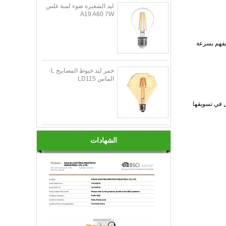
ليد الشعيرة ضوء لمبة غلس
A19 A60 7W
ض ، يمكن أن يفهم بسرعة
خمر ليد خيوط المصابيح L-
الماس LD115
ل في تسويقها
الشهادات