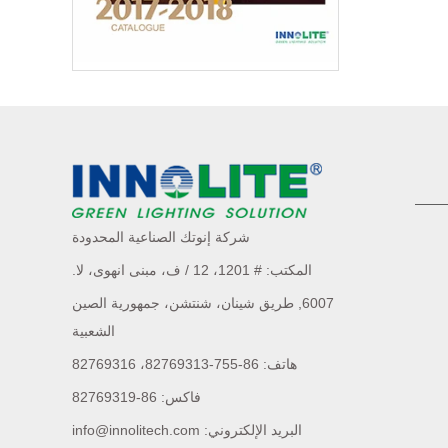
شركة إنوتك الصناعية المحدودة
المكتب: # 1201، 12 / ف، مبنى انهوى،
لا.
6007,
طريق شينان، شنتشن، جمهورية الصين
الشعبية
هاتف: 86-755-82769313، 82769316
فاكس: 86-82769319
البريد الإلكتروني: info@innolitech.com