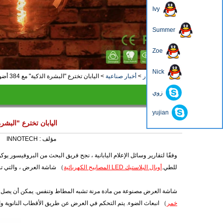
Ivy
Summer
Zoe
4
3
2
1
Nick
منزل، بيت
>
أخبار
>
أخبار صناعية
>
اليابان تخترع "البشرة الذكية" مع 384 أضواء LED رقيقة جدا مدمجة
زوي
أخبار
yujian
اليابان تخترع "البشرة الذكية" مع 384 أ
مؤلف :
INNOTECH
للطي.
أوبال البلاستيك LED المصابيح الكهربائية
） شاشة العرض ، والتي تست
شاشة العرض مصنوعة من مادة مرنة تشبه المطاط وتنفس. يمكن أن يصل الحد الأقصى للطول الممتد إلى 145٪
خمر
） انبعاث الضوء. يتم التحكم في العرض عن طريق الأقطاب النانوية وا