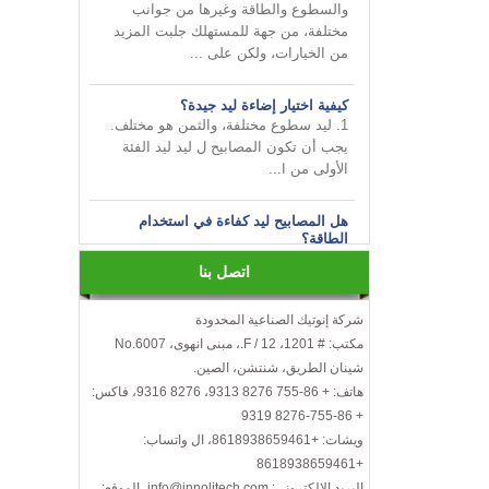
مختلفة، من جهة للمستهلك جلبت المزيد
من الخيارات، ولكن على ...
كيفية اختيار إضاءة ليد جيدة؟
1. ليد سطوع مختلفة، والثمن هو مختلف.
يجب أن تكون المصابيح ل ليد ليد الفئة
الأولى من ا...
هل المصابيح ليد كفاءة في استخدام
الطاقة؟
ليس فقط هذا! في الواقع، قد عثرة الأخيرة
في شعبي تجعلك تعتقد أن هذه المصابيح
اتصل بنا
كفاءة ف...
شركة إنوتيك الصناعية المحدودة
قم بإضفاء البهجة على أعمالك من
مكتب: # 1201، 12 / F.، مبنى انهوى، No.6007
INNOTECH في معرض الإضاءة الدولي
2024 HK
شينان الطريق، شنتشن، الصين.
هاتف: + 86-755 8276 9313، 8276 9316، فاكس:
كيفية اختيار لمبات ليد؟
+ 86-755-8276 9319
إليك بعض الأشياء التي يجب أخذها في
ويشات: +8618938659461، ال واتساب:
الاعتبار عند اختيار مصابيح ليد ...
+8618938659461
الكفاءة، درجة حرارة اللون، عرض الألوان،
البريد الإلكتروني: info@innolitech.com، الموقع: