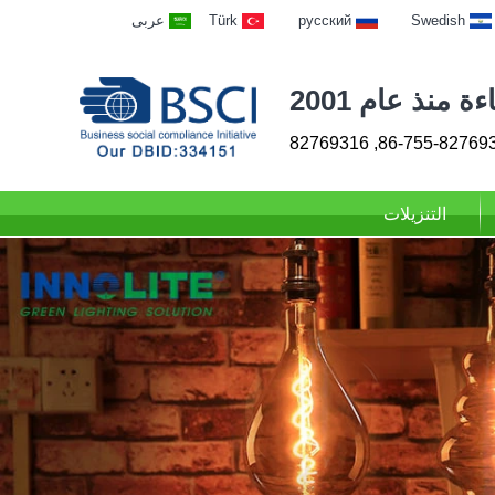
Swedish
русский
Türk
عربى
 منذ عام 2001
86-755-82769313, 827
التنزيلات