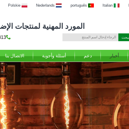
Polskie
Nederlands
português
Italian
المورد المهنية لمنتجات الإضاءة
69316
أخبار
دعم
أسئلة وأجوبة
الاتصال بنا