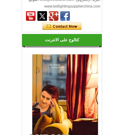
خرج الحرارة، العمر، الخ.
www.ledlightingsupplierchina.com
كم عدد أنواع أضواء ليد؟
الصمام متنوعة، في الشكل واللون
والسطوع والطاقة وغيرها من جوانب
مختلفة، من جهة للمستهلك جلبت المزيد
كتالوج على الانترنت
من الخيارات، ولكن على ...
كيفية اختيار إضاءة ليد جيدة؟
1. ليد سطوع مختلفة، والثمن هو مختلف.
يجب أن تكون المصابيح ل ليد ليد الفئة
الأولى من ا...
هل المصابيح ليد كفاءة في استخدام
الطاقة؟
ليس فقط هذا! في الواقع، قد عثرة الأخيرة
في شعبي تجعلك تعتقد أن هذه المصابيح
كفاءة ف...