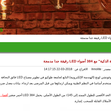
ضواء LED رقيقة جدا مدمجة
مصدر :
Innolite
الافراج عن :
2018-03-22 14:17:15
وفقًا لتقارير وسائل الإعلام اليابانية ، نجح فريق البحث من البروفيسور يوكوغوتشي لونج (الهندسة الإلكترونية) التابع لجام
خدم أساسا في النظم الطبية ويمكن ارتداؤها من قبل المرضى بعد ارتداء. بيانات معدل ضرب
 من الطول الأصلي. يحمل 384 LED أحمر صغير.
لأسلاك القابلة للسحب. إشارة.