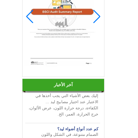
قم بإضفاء البهجة على أعمالك من
INNOTECH في معرض الإضاءة الدولي
2024 HK
كيفية اختيار لمبات ليد؟
آخر الأخبار
إليك بعض الأشياء التي يجب أخذها في
الاعتبار عند اختيار مصابيح ليد ...
الكفاءة، درجة حرارة اللون، عرض الألوان،
خرج الحرارة، العمر، الخ.
كم عدد أنواع أضواء ليد؟
الصمام متنوعة، في الشكل واللون
والسطوع والطاقة وغيرها من جوانب