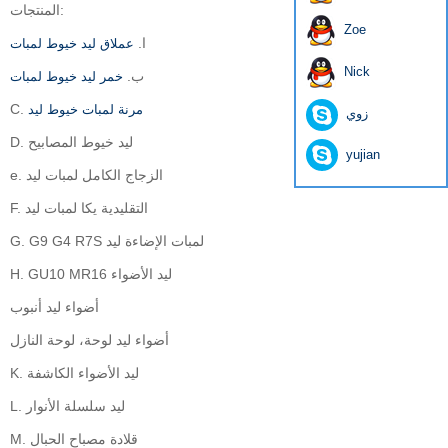
المنتجات:
Zoe
ا.
عملاق ليد خيوط لمبات
Nick
ب.
خمر ليد خيوط لمبات
C.
مرنة لمبات خيوط ليد
زوي
D. ليد خيوط المصابيح
yujian
e. الزجاج الكامل لمبات ليد
F. التقليدية يكا لمبات ليد
G. G9 G4 R7S لمبات الإضاءة ليد
H. GU10 MR16 ليد الأضواء
أضواء ليد أنبوب
أضواء ليد لوحة، لوحة
النازل
K. ليد الأضواء الكاشفة
L. ليد سلسلة الأنوار
M. قلادة مصباح الحبال