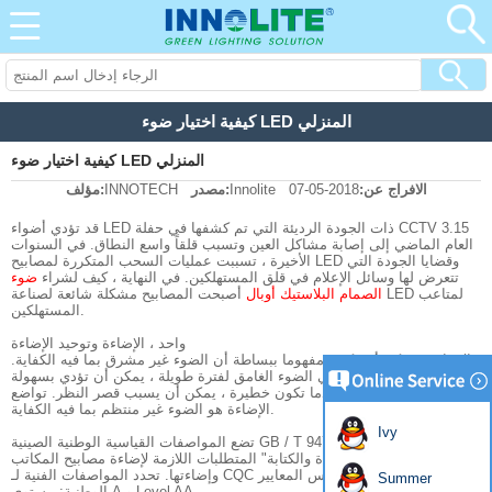
كيفية اختيار ضوء LED المنزلي
كيفية اختيار ضوء LED المنزلي
الافراج عن:
2018-05-07
Innolite
مصدر:
INNOTECH
مؤلف:
قد تؤدي أضواء LED ذات الجودة الرديئة التي تم كشفها في حفلة CCTV 3.15
العام الماضي إلى إصابة مشاكل العين وتسبب قلقاً واسع النطاق. في السنوات
الأخيرة ، تسببت عمليات السحب المتكررة لمصابيح LED وقضايا الجودة التي
تتعرض لها وسائل الإعلام في قلق المستهلكين. في النهاية ، كيف لشراء
ضوء
الصمام البلاستيك أوبال
أصبحت المصابيح مشكلة شائعة لصناعة LED لمتاعب
المستهلكين.
واحد ، الإضاءة وتوحيد الإضاءة
الإضاءة ، يمكن أن يكون مفهوما ببساطة أن الضوء غير مشرق بما فيه الكفاية.
إذا نظرت إلى الكتابة في الضوء الغامق لفترة طويلة ، يمكن أن تؤدي بسهولة
إلى التعب البصري. عندما تكون خطيرة ، يمكن أن يسبب قصر النظر. تواضع
الإضاءة هو الضوء غير منتظم بما فيه الكفاية.
Ivy
تضع المواصفات القياسية الوطنية الصينية GB / T 9473-2008 "متطلبات الأداء
الخاصة بمقاهي القراءة والكتابة" المتطلبات اللازمة لإضاءة مصابيح المكاتب
وإضاءتها. تحدد المواصفات الفنية لـ CQC مستويين للإضاءة على أساس المعايير
Summer
الوطنية: مستوى A و Level AA.