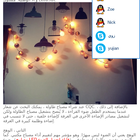
Zoe
Nick
زوي
yujian
عند شراء مصباح طاولة ، يمكنك البحث عن شعار CQC. بالإضافة إلى ذلك ،
عندما يستخدم الطفل ضوء القراءة ، لا يُنصح بتشغيل مصباح الطاولة ولكن
لتشغيل مصادر الإضاءة الأخرى في الغرفة كإضاءة خلفية ، حتى لا تتسبب في
إضاءة وظلمة كبيرة في الغرفة.
الثاني ، الوهج
الوهج يعني أن الضوء ليس مبهرًا. وهو مؤشر مهم لتقييم أداء مصباح مكتبي. كما
） المصدر نفسه ، وكلما زاد سطوع ،
مصابيح LED قابلة لتعديل الضوء
ضوء （