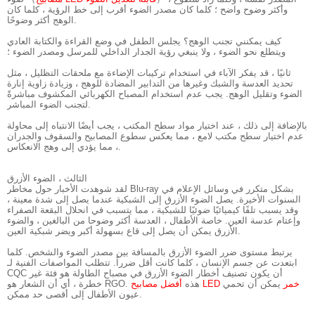
وأكثر وضوح واضح ؛ كلما كان مصدر الضوء أقرب إلى خط الرؤية ، كلما كان
الوهج أكثر وضوحًا.
كيف يمكنني تجنب الوهج؟ يجلس الطفل في وضع القراءة والكتابة العادي
ويتطلع نحو الضوء ، ولا ينبغي رؤية الجدار الداخلي للمرسل ومصدر الضوء ؛
ثانيًا ، قد يفكر الآباء في استخدام تركيبات الإضاءة مع ملحقات التظليل ، مثل
تحديد العدسة والشبك وغيرها من التدابير المضادة للوهج ، وزيادة زاوية إنارة
الضوء وتقليل الوهج. يجب عدم استخدام المصباح الكهربائي المكشوف مباشرةً
لتجنب الضوء المباشر.
بالإضافة إلى ذلك ، عند اختيار مواد سطح المكتب ، يجب أيضًا الانتباه إلى محاولة
عدم اختيار سطح مكتب لامع ، مما يعكس سطوع المصابيح والسقوف والجدران
، مما يؤدي إلى وهج الانعكاس.
الثالث ، الضوء الأزرق
لقد شوهدت الأخبار حول مخاطر Blu-ray بشكل متكرر في وسائل الإعلام في
السنوات الأخيرة. يصل الضوء الأزرق إلى الشبكية عندما يصل إلى شدة معينة ،
وقد يسبب تلفًا كيميائيًا ضوئيًا للشبكية ، مما يتسبب في انحلال البقعة الصفراء
وإعتام عدسة العين. خاصة الأطفال ، العدسة أكثر وضوحا من البالغين ، والضوء
الأزرق يمكن أن يصل إلى قاع بسهولة أكبر ويضر شبكية العين.
يرتبط مستوى ضرر الضوء الأزرق بالمسافة بين مصدر الضوء والشخص. كلما
ابتعدت عن جسم الإنسان ، كلما كانت أقل ضرراً. تتطلب المواصفات الفنية لـ
CQC أن يكون تصنيف أخطار الضوء الأزرق في مصباح الطاولة هو فئة غير
أفضل مصابيح LED خمر
يمكن أن تحمي
خطرة ، أي أن الشعار هو RGO. هذه
عيون الأطفال إلى أقصى حد ممكن.