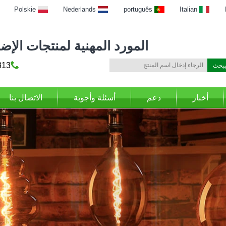
Polskie
Nederlands
português
Italian
المورد المهنية لمنتجات الإضاءة
69316
أخبار
دعم
أسئلة وأجوبة
الاتصال بنا