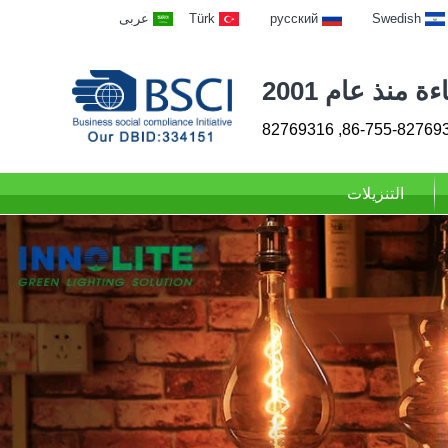
Swedish
русский
Türk
عربى
 منذ عام 2001
86-755-82769313, 827
التنزيلات