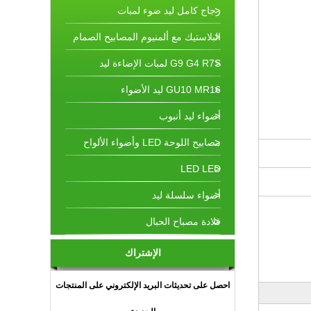
زجاج كامل ليد ضوء لمبات
البلاستيك مع ألمنيوم المصابيح الصمام
G9 G4 R7S لمبات الإضاءة ليد
GU10 MR16 ليد الأضواء
أضواء ليد أنبوب
مصابيح اللوحة LED وأضواء الألواح
LED LED
أضواء سلسلة ليد
قلادة مصباح الحبال
الإشتراك
احصل على تحديثات البريد الإلكتروني على المنتجات