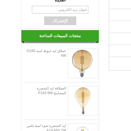
الجديدة
منتجات المبيعات الساخنة
عملاق ليد خيوط لمبة G180
4W
العملاقة ليد الشعيرة
المصابيح P160 8W
ليد الشعيرة ضوء لمبة غلس
A19 A60 7W