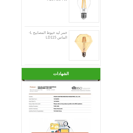
خمر ليد خيوط المصابيح L-
الماس LD115
الشهادات