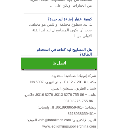
كيفية اختيار إضاءة ليد جيدة؟
1. ليد سطوع مختلفة، والثمن هو مختلف.
يجب أن تكون المصابيح ل ليد ليد الفئة
الأولى من ا...
هل المصابيح ليد كفاءة في استخدام
الطاقة؟
ليس فقط هذا! في الواقع، قد عثرة الأخيرة
في شعبي تجعلك تعتقد أن هذه المصابيح
اتصل بنا
كفاءة ف...
شركة إنوتيك الصناعية المحدودة
قم بإضفاء البهجة على أعمالك من
مكتب: # 1201، 12 / F.، مبنى انهوى، No.6007
INNOTECH في معرض الإضاءة الدولي
2024 HK
شينان الطريق، شنتشن، الصين.
هاتف: + 86-755 8276 9313، 8276 9316، فاكس:
كيفية اختيار لمبات ليد؟
+ 86-755-8276 9319
إليك بعض الأشياء التي يجب أخذها في
ويشات: +8618938659461، ال واتساب:
الاعتبار عند اختيار مصابيح ليد ...
+8618938659461
الكفاءة، درجة حرارة اللون، عرض الألوان،
البريد الإلكتروني: info@innolitech.com، الموقع:
خرج الحرارة، العمر، الخ.
www.ledlightingsupplierchina.com