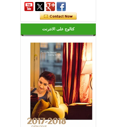
كم عدد أنواع أضواء ليد؟
الصمام متنوعة، في الشكل واللون
والسطوع والطاقة وغيرها من جوانب
مختلفة، من جهة للمستهلك جلبت المزيد
كتالوج على الانترنت
من الخيارات، ولكن على ...
كيفية اختيار إضاءة ليد جيدة؟
1. ليد سطوع مختلفة، والثمن هو مختلف.
يجب أن تكون المصابيح ل ليد ليد الفئة
الأولى من ا...
هل المصابيح ليد كفاءة في استخدام
الطاقة؟
ليس فقط هذا! في الواقع، قد عثرة الأخيرة
في شعبي تجعلك تعتقد أن هذه المصابيح
كفاءة ف...