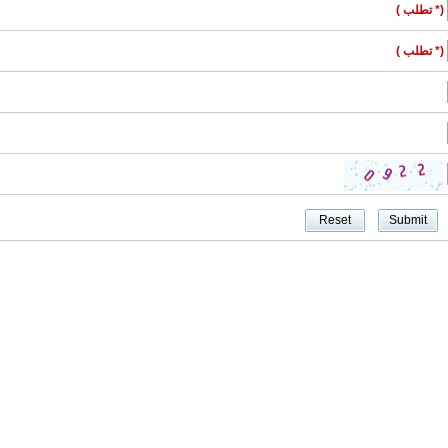
(* تطلب )
(* تطلب )