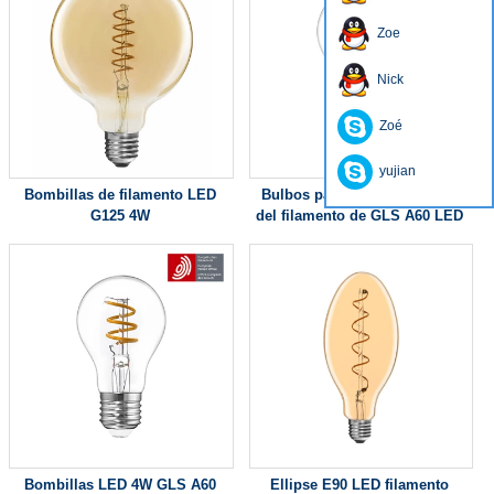
Zoe
Nick
Zoé
yujian
Bombillas de filamento LED
Bulbos patentados europeos
G125 4W
del filamento de GLS A60 LED
para el hogar
Bombillas LED 4W GLS A60
Ellipse E90 LED filamento